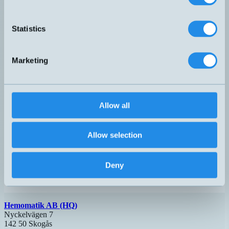
för encoder med Ø10mm axel. L
MR200KG10
för: Papper, papp, kabel, icke olji
rå träyta, plast, golvbeläggning oc
Statistics
Mäthjul med 200mm i omkrets. 
för encoder med Ø10mm axel. L
MR200KH10
för: jämn träyta, plast, wire, oljig 
Marketing
papper, texil, wire, papp och tyg
Axelkoppling med god axiell och 
flexibilitet. För Ø6 eller Ø10mm a
EC-serien
Vridmomentstålig och elektrisk is
polyuretan. Max 3000 varv per m
Allow all
Axelkoppling i aluminium med
klämskruvmontering. Avsedd för 
HT-serien
Ø10mm axlar. Kopplingen har lå
Allow selection
livslängd och klarar högt vridmo
och hastighetsöverföring.
M12 Givarkablage med rak gjute
Deny
H8FA-PS050
honkontakt, 8-polig. 5 meter skä
PVC-kabel med fri kabelände.
Hemomatik AB (HQ)
Nyckelvägen 7
142 50 Skogås