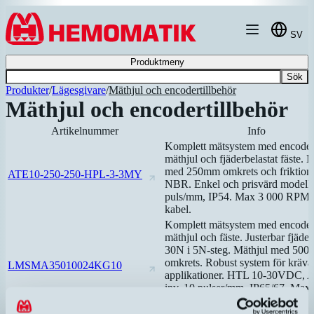
Hoppa till innehållet
SV
Produktmeny
Sök
Produkter
/
Lägesgivare
/
Mäthjul och encodertillbehör
Mäthjul och encodertillbehör
Artikelnummer
Info
Komplett mätsystem med encoder
mäthjul och fjäderbelastat fäste. 
med 250mm omkrets och friktions
ATE10-250-250-HPL-3-3MY
NBR. Enkel och prisvärd modell
puls/mm, IP54. Max 3 000 RPM, 
kabel.
Komplett mätsystem med encoder
mäthjul och fäste. Justerbar fjäder
30N i 5N-steg. Mäthjul med 50
omkrets. Robust system för kräv
LMSMA35010024KG10
applikationer. HTL 10-30VDC,
inv. 10 pulser/mm, IP65/67. Max
8 000 RPM. M12 kontaktanslutni
pol.