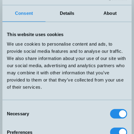
Kompakt mätsystem med progra
upplösning, upp till 16 384 pulser
Consent
Details
About
Justerbar fjäderkraft 0-20N i 5N-s
LMSCA32WDGNBASKH
Mäthjul med 200mm omkrets. 
VDC, ABN + inv., IP65/67. Max
RPM. M12 kontaktanslutning, 8-p
This website uses cookies
Komplett mätsystem med encoder
We use cookies to personalise content and ads, to
mäthjul och fäste. Justerbar fjäder
30N i 5N-steg. Mäthjul med 20
provide social media features and to analyse our traffic.
LMSMA22010024KH10
omkrets. Robust system för kräv
We also share information about your use of our site with
applikationer. HTL 10-30VDC,
our social media, advertising and analytics partners who
inv. 10 pulser/mm, IP65/67. Max
8000RPM. M12 kontakanslutning,
may combine it with other information that you’ve
Fäste för encoder och mäthjul, jus
provided to them or that they’ve collected from your use
fjäderkraft 20N, 25N och 30N. Pa
WDGMA10000
of their services.
flesta Ø58 encoders med clampin
flange.
Encoderfäste med linjär utjämnin
Justerbar fjäderkraft med 8,4 mm
Consent
WDGDH10000
fjäderrörelse vid 25N. Passar de f
Necessary
Selection
Ø58 encoders med clamping flan
MW-58B
Fäste för encoder
Preferences
Mäthjul med 200 mm i omkrets. 