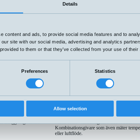
Details
givare / fuktgivare
orer som används för att mäta temperatur i olika miljöer och applikati
n och luftkonditionering), livsmedelsbehandling och medicin.
e content and ads, to provide social media features and to analy
 our site with our social media, advertising and analytics partn
Metallprob
 provided to them or that they’ve collected from your use of their
re med kabel, lämpliga för
Temperaturgivare med böjbar prob i syrafas
Pt100, 2-tråd eller 4-tråd.
magnesiumoxid-isolering för temperaturer u
500°C eller termoelement upp till 1150°C.
Preferences
Statistics
Tempgivare med processanslutning, inline.
Till produktsidan
Temperaturgivare
Fastighet
Allow selection
play och reläutgångar.
Fuktgivare och temperaturgivare för
t stål för Ø3 eller Ø6 mm
fastighetsautomation.
h anliggningsfästen.
Mäter relativ luftfuktighet 0-100% RH.
Kombinationsgivare som även mäter tempe
eller luftflöde.