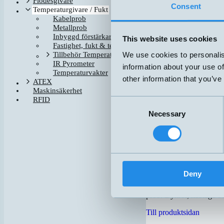
Flödesgivare
Consent
Temperatur
Temperaturgivare / Fukt
Kabelprob
Metallprob
Inbyggd förstärkare, 4-20mA
This website uses cookies
Temperaturgivare är sens
Fastighet, fukt & temperatur
HVAC (värme, ventilatio
We use cookies to personalis
Tillbehör Temperaturgivare
IR Pyrometer
information about your use of
Kabelprob
Temperaturvakter
other information that you’ve
ATEX
Maskinsäkerhet
Prisvärda temperaturgiva
RFID
Consent
fastighetsautomation mm. 
Pt1000, NTC.
Necessary
Selection
Till produktsidan
Tillbehör för 
Deny
Panelinstrument med dis
Gängkopplingar i syrafas
prob. Dykrör, kablage oc
Till produktsidan