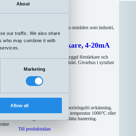
About
oner. De spelar en avgörande roll inom områden som industri,
se our traffic. We also share
ers who may combine it with
Inbyggd förstärkare, 4-20mA
 services.
t stål och
Temperaturgivare med inbyggd förstärkare och
pp till
analog signal 4-20 mA, 2-tråd. Givarhus i syrafast
stål eller slagtålig plast.
Marketing
Till produktsidan
Pyrometer
Allow all
IR-temperaturgivare med beröringsfri avkänning.
Inklusive modeller för hög temperatur 1000°C eller
med ringlaser för att underlätta hantering.
ratur
Till produktsidan