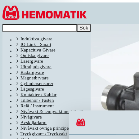
Hoppa till innehållet
Sök
Induktiva givare
IO-Link - Smart
Kapacitiva Givare
Optiska givare
Lasergivare
Ultraljudsgivare
Radargivare
Magnetbrytare
Cylindersensorer
Lägesgivare
Kontakter / Kablar
Tillbehör / Fästen
Relä / Instrument
Nivåvakt & tempvakt med flottör
Nivågivare
Avskiljarlarm
Nivåvakt övriga principer
Tryckgivare / Tryckvakt