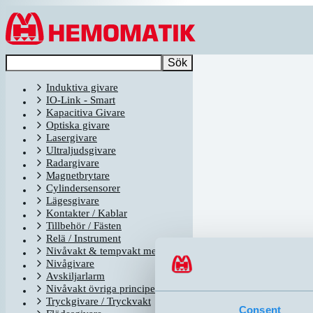
Hoppa till innehållet
Sök
Induktiva givare
IO-Link - Smart
Kapacitiva Givare
Optiska givare
Lasergivare
Ultraljudsgivare
Radargivare
Magnetbrytare
Cylindersensorer
Lägesgivare
Kontakter / Kablar
Tillbehör / Fästen
Relä / Instrument
Nivåvakt & tempvakt med flottör
Nivågivare
Avskiljarlarm
Nivåvakt övriga principer
Tryckgivare / Tryckvakt
Consent