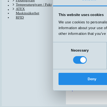
Flödesgivare
Produkter
Temperaturgivare / Fukt
ATEX
Maskinsäkerhet
This website uses cookies
Mät med pulsgiv
RFID
We use cookies to personalis
Givarna är lämpliga för att 
information about your use of
position av papper, plastfolie
other information that you’ve
m.m.
Till produktsidan
Consent
Necessary
Selection
Gaffelultraljuds
Ultraljudsgivare som funge
6mm gaffelöppning. Web-ma
tjocklek. Ultraljudsgivaren
Deny
transparenta material och 
Till produktsidan