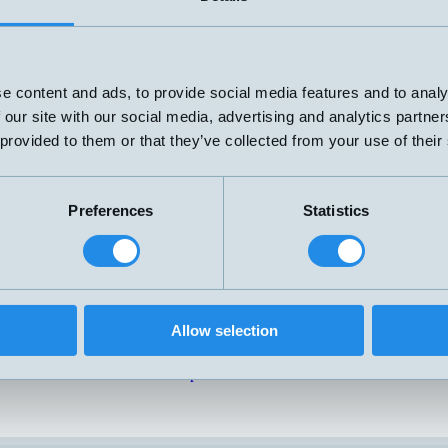
are!
3D Smart Camera
e content and ads, to provide social media features and to analy
mäta längd, hastighet eller
Gör avancerad industriell bildbehandling till
 our site with our social media, advertising and analytics partn
, textil, etiketter, kabel
för fler applikationer. Kostnadseffektiv ToF
 provided to them or that they’ve collected from your use of their
med inbyggd bildanalys. Enkel programmeri
kod med smartphone-app.
Broschyr
Datablad
Preferences
Statistics
givare
In-Line Temperaturgivare
rar som etikettläsare med
Temperaturgivare PT100 med extremt snabb
terial upp till 0,2mm
responstid <1s. Slät innerkanal i syrafast stål g
 är även lämplig för
flöde. 2x G1/8" gänga, lämplig för push-fit
Allow selection
smutsiga/dammiga miljöer.
slanganslutning.
Till produktsidan