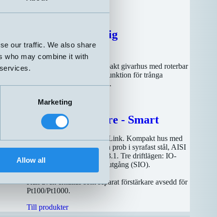
CUBE -Mångsidig
se our traffic. We also share
ultraljudsgivare
gänglig
ers who may combine it with
 kamera
Ultraljudsgivare med kompakt givarhus med roterbar
 services.
ng utan
avkänningsfront. Ny filterfunktion för trånga
utrymmen. Inriktningshjälp.
Läs mer
Marketing
Temperaturgivare - Smart
Temperaturgivare med IO-Link. Kompakt hus med
er fritt
M12 kontaktanslutning och prob i syrafast stål, AISI
316. Smart Sensor Profile 3.1. Tre driftlägen: IO-
Allow all
Link, 4-20mA eller digital utgång (SIO).
Kan även erhållas som separat förstärkare avsedd för
Till produkter