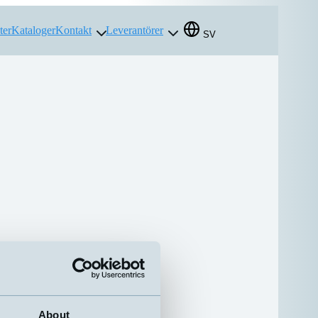
ter
Kataloger
Kontakt
Leverantörer
SV
About