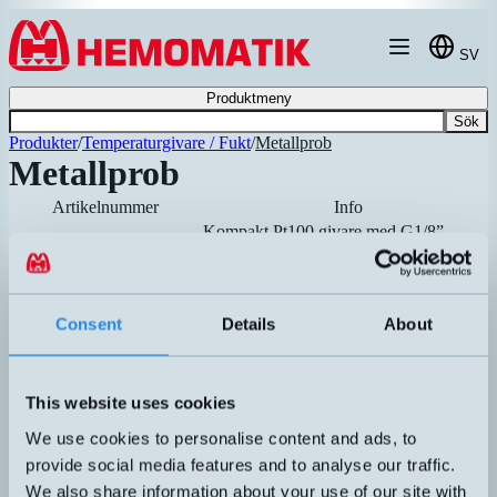
Hoppa till innehållet
SV
Produktmeny
Sök
Produkter
/
Temperaturgivare / Fukt
/
Metallprob
Metallprob
Artikelnummer
Info
Kompakt Pt100 givare med G1/8”
TRCP1B1X
gänganslutning. Syrafast stål (AISI 316).
M12 kontaktanslutning. Problängd 13
Rekommenderad
mm.
Pt1000, klasss B med gjuten M8-kontakt.
TRSV8P3B-3-0150X
Consent
Details
About
Ø3mm böjbar prob i syrafast stål och
Rekommenderad
magnesiumoxid-isolering. Max 500°C.
TCSV12KS2-3-0250
Termoelement med Ø3mm böjbar prob
This website uses cookies
och gjuten M12-kontakt. Max 1150°C.
Rekommenderad
We use cookies to personalise content and ads, to
Pt100 4-tråd klass A, Ø6mm böjbar prob
TRM-P1A-6-0350X
provide social media features and to analyse our traffic.
i syrafast stål och
Rekommenderad
magnesiumoxidisolering.
We also share information about your use of our site with