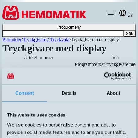
Hoppa till innehållet
SV
Produktmeny
Sök
Produkter
/
Tryckgivare / Tryckvakt
/
Tryckgivare med display
Tryckgivare med display
Artikelnummer
Info
Programmerbar tryckgivare med
display. Robust hus i 316L och 
gänga, IP68.
MP510-1131-010
Universell utsignal:
Rekommenderad
Out 1 (Pin 4):PNP/NPN/PP elle
Consent
Details
About
Out 2 (Pin 2): PNP/NPN/PP elle
(0-10V / 1-10V / 4-20mA)
Programmerbar tryckgivare med
This website uses cookies
display. Robust hus i 316L och 
gänga, IP68.
We use cookies to personalise content and ads, to
MP510-1131-250
provide social media features and to analyse our traffic.
Universell utsignal:
Rekommenderad
Out 1 (Pin 4):PNP/NPN/PP elle