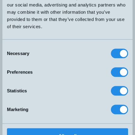
Fäste för encoder och mäthjul, justerbar fjäderkraft 20N, 25N och
our social media, advertising and analytics partners who
30N. Passar de flesta Ø58 encoders med clamping flange.
may combine it with other information that you’ve
Datablad (PDF)
Kontakta teknik
provided to them or that they’ve collected from your use
of their services.
Finns i:
Mäthjul och encodertillbehör
Relaterade produkter
Namn
Anslutning
Kabellängd
▲
⇅
⇅
Consent
ATE10-250-250-HPL-3-3MY
Necessary
Selection
EC-serien
5 meter
H8FA-PS050
H8 – M12, 8-pol
PVC
Preferences
HT-serien
LMSCA32WDGNBASKH
LMSMA22010024KH10
Statistics
LMSMA35010024KG10
MR200KG10
MR200KH10
MW-58B
Marketing
WDGDH10000
WDGMA10000
Hemomatik AB (HQ)