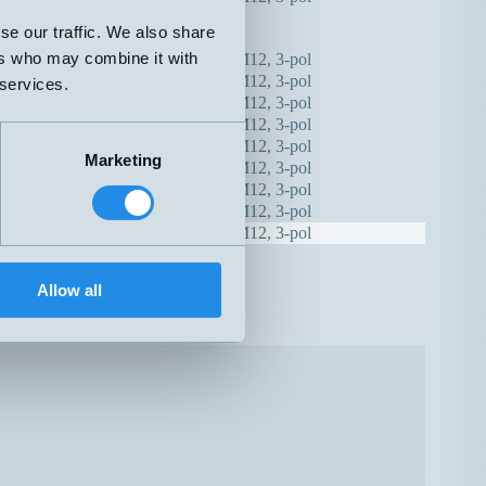
0...3 mWC
DIN
se our traffic. We also share
(0...0,3 bar)
ers who may combine it with
0...6 bar
H – M12, 3-pol
0...10 bar
H – M12, 3-pol
 services.
0…16 bar
H – M12, 3-pol
0...25 bar
H – M12, 3-pol
0...40 bar
H – M12, 3-pol
Marketing
0...100 bar
H – M12, 3-pol
0...250 bar
H – M12, 3-pol
0...350 bar
H – M12, 3-pol
0...400 bar
H – M12, 3-pol
Allow all