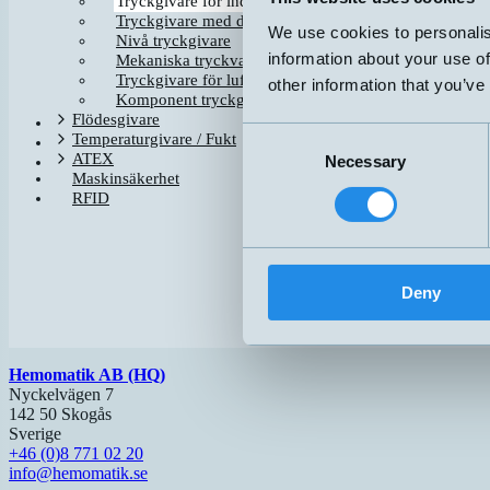
Tryckgivare för industrin
Tryckgivare med display
PASI-I-0,3-B-1-HI1
We use cookies to personalis
Nivå tryckgivare
information about your use of
PX-I-006-B-1-HS
Mekaniska tryckvakter
Tryckgivare för luft / gas
PX-I-010-B-1-HS
other information that you’ve
Komponent tryckgivare
PX-I-016-B-1-HS
Flödesgivare
PX-I-025-B-1-HS
Consent
Temperaturgivare / Fukt
PX-I-040-B-1-HS
ATEX
Necessary
Selection
PX-I-100-B-1-HS
Maskinsäkerhet
PX-I-250-B-1-HS
RFID
PX-I-350-B-2-3AH-13
PX-I-400-B-1-HS
Deny
Hemomatik AB (HQ)
Nyckelvägen 7
142 50 Skogås
Sverige
+46 (0)8 771 02 20
info@hemomatik.se