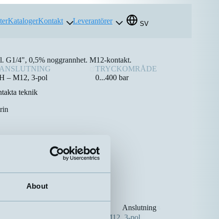
ter
Kataloger
Kontakt
Leverantörer
SV
stål. G1/4", 0,5% noggrannhet. M12-kontakt.
ANSLUTNING
TRYCKOMRÅDE
H – M12, 3-pol
0...400 bar
takta teknik
rin
About
Tryckområde
Anslutning
⇅
⇅
-1...5 bar
H – M12, 3-pol