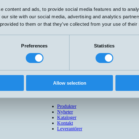
analog 4-20 mA
G1/4''
e content and ads, to provide social media features and to analy
 our site with our social media, advertising and analytics partn
analog 4-20 mA
analog 4-20 mA
 provided to them or that they’ve collected from your use of their
analog 4-20 mA
analog 4-20 mA
analog 4-20 mA
Preferences
Statistics
analog 4-20 mA
analog 4-20 mA
G3/8"
analog 4-20 mA
Allow selection
Produkter
Nyheter
Kataloger
Kontakt
Leverantörer