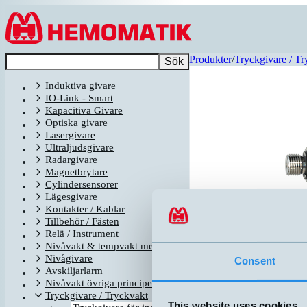
Hoppa till innehållet
Produkter
/
Tryckgivare / Tr
Sök
Induktiva givare
IO-Link - Smart
Kapacitiva Givare
Optiska givare
Lasergivare
Ultraljudsgivare
Radargivare
Magnetbrytare
Cylindersensorer
Lägesgivare
Kontakter / Kablar
Tillbehör / Fästen
Relä / Instrument
Nivåvakt & tempvakt med flottör
Nivågivare
Consent
Avskiljarlarm
Relaterade produkter
Nivåvakt övriga principer
Namn
Tryckgivare / Tryckvakt
PA-I-00-1+5-B-1-HS
This website uses cookies