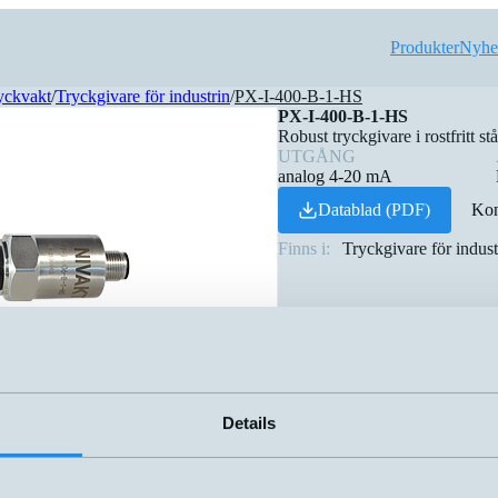
Produkter
Nyhe
yckvakt
/
Tryckgivare för industrin
/
PX-I-400-B-1-HS
PX-I-400-B-1-HS
Robust tryckgivare i rostfritt 
UTGÅNG
analog 4-20 mA
Datablad (PDF)
Kon
Finns i:
Tryckgivare för indust
Details
Utgång
Gänga
▲
⇅
⇅
analog 4-20 mA