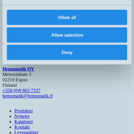
Invändig
LAY-602-400-351-11
NO/NC
50...400 bar
50...400 bar
G1/4''
Allow all
Hemomatik AB (HQ)
Allow selection
Nyckelvägen 7
142 50 Skogås
Sverige
Deny
+46 (0)8 771 02 20
info@hemomatik.se
Hemomatik OY
Meteorinkatu 3
02210 Espoo
Finland
+358 (0)9 803 7337
hemomatik@hemomatik.fi
Produkter
Nyheter
Kataloger
Kontakt
Leverantörer