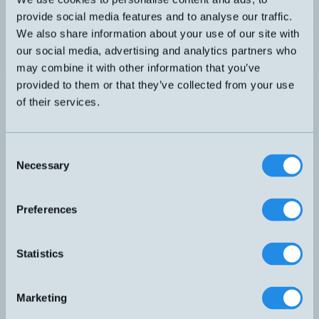
Membran UR, hus i förzinkat stål. Plättering i silver
UTGÅNG
KÄNSELAVSTÅND
provide social media features and to analyse our traffic.
NO/NC
50...400 bar
We also share information about your use of our site with
TRYCKANSLUTNING
TRYCKOMRÅDE
our social media, advertising and analytics partners who
Invändig G1/4''
50...400 bar
may combine it with other information that you’ve
Datablad (PDF)
Kontakta teknik
provided to them or that they’ve collected from your use
Finns i:
Mekaniska tryckvakter
of their services.
Relaterade produkter
Namn
Utgång
Känselavstånd
Gänga
Tryckområd
▲
⇅
⇅
⇅
Consent
1-12 bar
3/4"
Necessary
HMFA4S-AFF-3
NO/NC
Fabriksinstäl
Selection
BSP
3 bar
LAY-600-002-311-11
NO/NC
0,3...2 bar
G1/4''
0,3...2 bar
Preferences
LAY-600-010-311-11
NO/NC
1...10 bar
G1/4''
1...10 bar
Statistics
LAY-600-070-351-11
NO/NC
10...70 bar
G1/4''
10...70 bar
Marketing
LAY-600-200-351-11
NO/NC
50...200 bar
G1/4''
50...200 bar