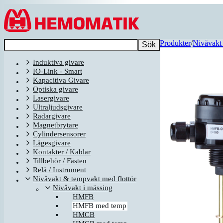
Hoppa till innehållet
Produkter
/
Nivåvakt 
Sök
Induktiva givare
IO-Link - Smart
Kapacitiva Givare
Optiska givare
Lasergivare
Ultraljudsgivare
Radargivare
Magnetbrytare
Cylindersensorer
Lägesgivare
Kontakter / Kablar
Tillbehör / Fästen
Relä / Instrument
Nivåvakt & tempvakt med flottör
Nivåvakt i mässing
HMFB
HMFB med temp
HMCB