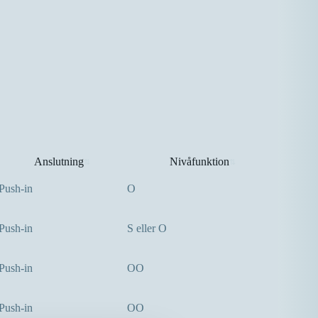
Anslutning
Nivåfunktion
⇅
⇅
Push-in
O
Push-in
S eller O
Push-in
OO
Push-in
OO