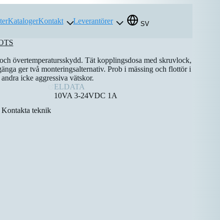
ter
Kataloger
Kontakt
Leverantörer
SV
OTS
och övertemperatursskydd. Tät kopplingsdosa med skruvlock,
nga ger två monteringsalternativ. Prob i mässing och flottör i
andra icke aggressiva vätskor.
ELDATA
10VA 3-24VDC 1A
Kontakta teknik