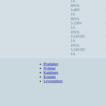
1A
60VA
3-48V
1A
60VA
3-230V
1A
10VA
3-24VDC
1A
10VA
3-24VDC
1A
Produkter
Nyheter
Kataloger
Kontakt
Leverantörer