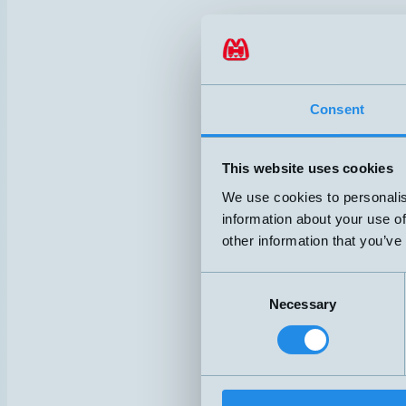
HMFB-OOTI20-10
HMFB-OOTIMINU
Consent
HMFB-OPT100
This website uses cookies
HMFB-OQT
We use cookies to personalis
information about your use of
other information that you’ve
HMFB-OST
Consent
HMFB-OT
Necessary
Selection
HMFB-OTI20-100
HMFB-OTIMINUS