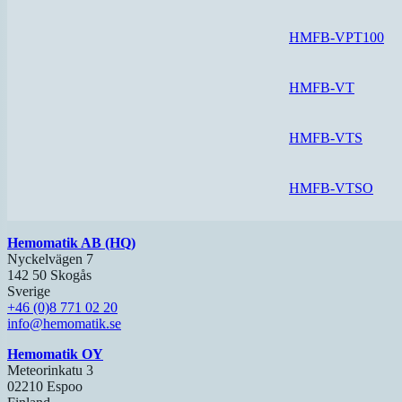
HMFB-VPT100
HMFB-VT
HMFB-VTS
HMFB-VTSO
Hemomatik AB (HQ)
Nyckelvägen 7
142 50 Skogås
Sverige
+46 (0)8 771 02 20
info@hemomatik.se
Hemomatik OY
Meteorinkatu 3
02210 Espoo