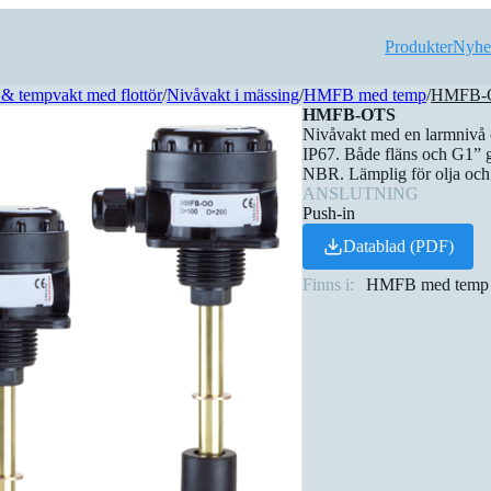
Produkter
Nyhe
& tempvakt med flottör
/
Nivåvakt i mässing
/
HMFB med temp
/
HMFB-
HMFB-OTS
Nivåvakt med en larmnivå 
IP67. Både fläns och G1” gä
NBR. Lämplig för olja och 
ANSLUTNING
Push-in
Datablad (PDF)
Finns i:
HMFB med temp