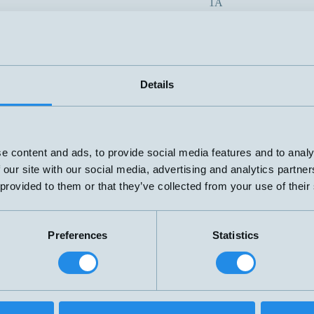
1A
70VA
0
3-48V
1,5A
70VA
S20-100
3-48V
1,5A
Details
70VA
3-48V
1,5A
70VA
3-48V
e content and ads, to provide social media features and to analy
1,5A
 our site with our social media, advertising and analytics partn
70VA
 provided to them or that they’ve collected from your use of their
3-230V
1A
70VA
3-230V
Preferences
Statistics
1A
70VA
3-48V
1,5A
70VA
20-100
3-48V