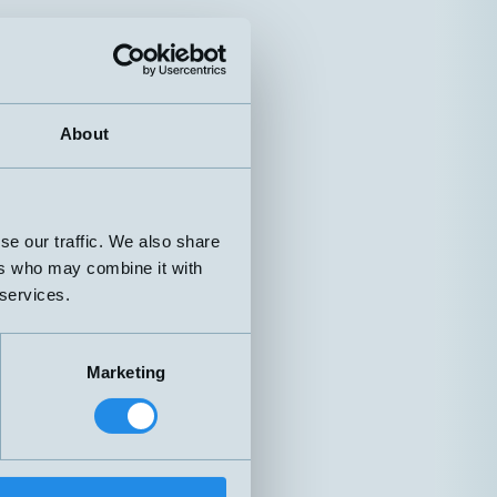
Push-in
OO
Push-in
OO
About
Push-in
O
Push-in
O
se our traffic. We also share
ers who may combine it with
 services.
Push-in
OS
Push-in
O
Marketing
Push-in
O
Push-in
O