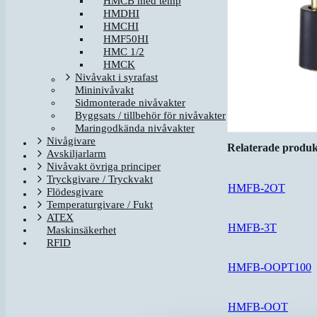
HMCB med temp
HMDHI
HMCHI
HMF50HI
HMC 1/2
HMCK
Nivåvakt i syrafast
Mininivåvakt
Sidmonterade nivåvakter
Byggsats / tillbehör för nivåvakter
Maringodkända nivåvakter
Nivågivare
Relaterade produk
Avskiljarlarm
Nivåvakt övriga principer
Tryckgivare / Tryckvakt
HMFB-2OT
Flödesgivare
Temperaturgivare / Fukt
ATEX
HMFB-3T
Maskinsäkerhet
RFID
HMFB-OOPT100
HMFB-OOT