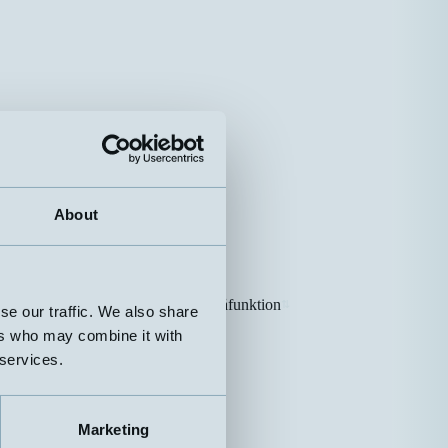
About
Nivåfunktion
⇅
⇅
se our traffic. We also share
ers who may combine it with
S eller O
 services.
S eller O
Marketing