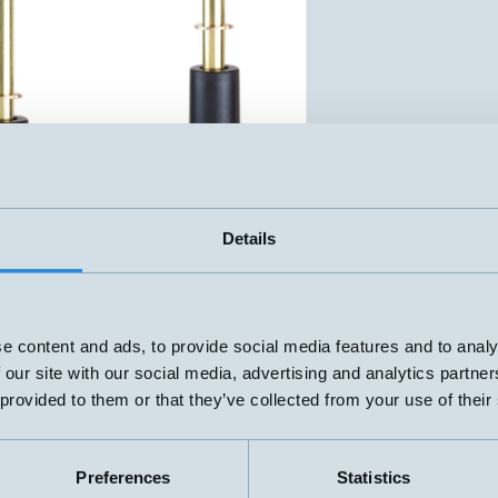
Details
ter
mn
Eldata
Anslutning
▲
⇅
e content and ads, to provide social media features and to analy
70VA
 our site with our social media, advertising and analytics partn
3-230V
Push-in
 provided to them or that they’ve collected from your use of their
1,5A
70VA
3-230 V
Push-in
1,5A
Preferences
Statistics
70VA