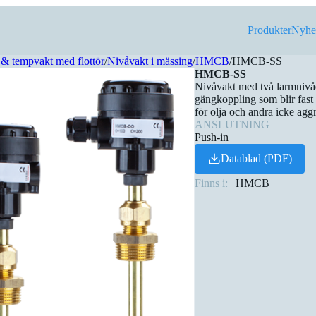
Produkter
Nyhe
& tempvakt med flottör
/
Nivåvakt i mässing
/
HMCB
/
HMCB-SS
HMCB-SS
Nivåvakt med två larmnivåe
gängkoppling som blir fast 
för olja och andra icke aggr
ANSLUTNING
Push-in
Datablad (PDF)
Finns i:
HMCB