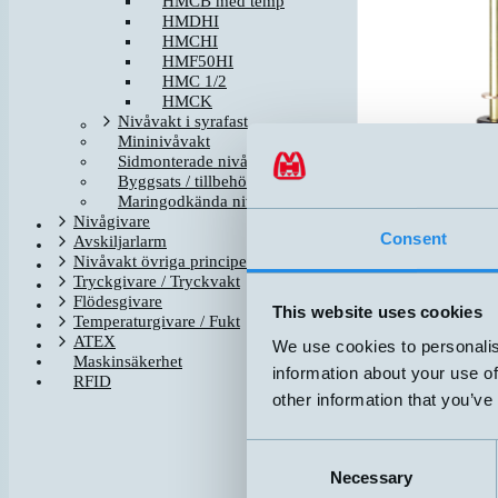
HMCB med temp
HMDHI
HMCHI
HMF50HI
HMC 1/2
HMCK
Nivåvakt i syrafast
Mininivåvakt
Sidmonterade nivåvakter
Byggsats / tillbehör för nivåvakter
Maringodkända nivåvakter
Nivågivare
Consent
Avskiljarlarm
Nivåvakt övriga principer
Tryckgivare / Tryckvakt
Flödesgivare
This website uses cookies
Relaterade produk
Temperaturgivare / Fukt
Na
ATEX
We use cookies to personalis
Maskinsäkerhet
information about your use of
HMCB-3
RFID
other information that you’ve
HMCB-4
Consent
Necessary
Selection