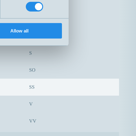
S eller O
O
Allow all
OO
S
SO
SS
V
VV