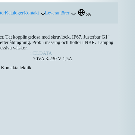
ter
Kataloger
Kontakt
Leverantörer
SV
r. Tät kopplingsdosa med skruvlock, IP67. Justerbar G1"
efter åtdragning. Prob i mässing och flottör i NBR. Lämplig
essiva vätskor.
ELDATA
70VA 3-230 V 1,5A
Kontakta teknik