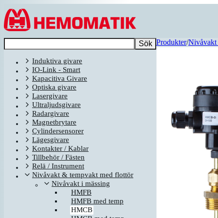
Hoppa till innehållet
Produkter
/
Nivåvakt 
Sök
Induktiva givare
IO-Link - Smart
Kapacitiva Givare
Optiska givare
Lasergivare
Ultraljudsgivare
Radargivare
Magnetbrytare
Cylindersensorer
Lägesgivare
Kontakter / Kablar
Tillbehör / Fästen
Relä / Instrument
Nivåvakt & tempvakt med flottör
Nivåvakt i mässing
HMFB
HMFB med temp
HMCB