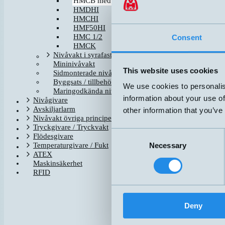
HMCB med temp
HMDHI
HMCHI
HMF50HI
HMC 1/2
Consent
HMCK
Nivåvakt i syrafast
Mininivåvakt
This website uses cookies
Sidmonterade nivåvakter
Byggsats / tillbehör för nivåvakter
We use cookies to personalis
Maringodkända nivåvakter
information about your use of
Nivågivare
Avskiljarlarm
other information that you’ve
Nivåvakt övriga principer
Tryckgivare / Tryckvakt
Consent
Flödesgivare
Relaterade produk
Temperaturgivare / Fukt
Necessary
Selection
ATEX
Maskinsäkerhet
HMCB-OOT
RFID
HMCB-OT
Deny