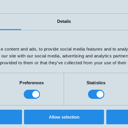
Details
e content and ads, to provide social media features and to analy
 our site with our social media, advertising and analytics partn
 provided to them or that they’ve collected from your use of their
ter
Preferences
Statistics
Namn
Eldata
▲
⇅
70VA
3-230 V
Push-in
1A
70VA
3-230 V
Push-in
Allow selection
1A
70VA