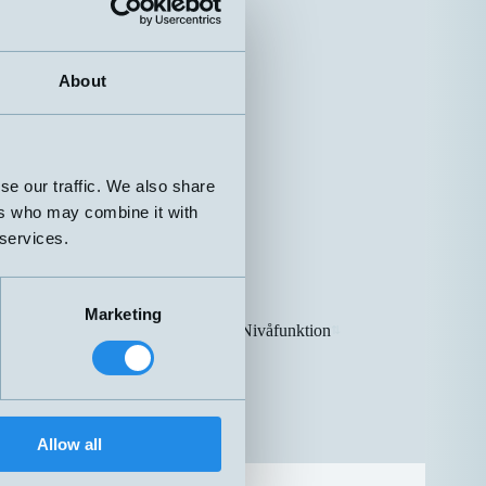
About
se our traffic. We also share
ers who may combine it with
 services.
Marketing
Anslutning
Nivåfunktion
⇅
⇅
OO
O
Allow all