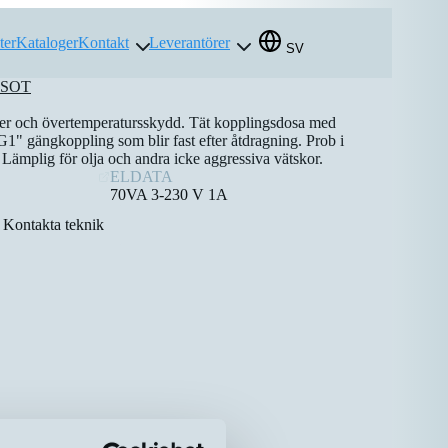
ter
Kataloger
Kontakt
Leverantörer
SV
SOT
er och övertemperatursskydd. Tät kopplingsdosa med
G1" gängkoppling som blir fast efter åtdragning. Prob i
Lämplig för olja och andra icke aggressiva vätskor.
ELDATA
70VA 3-230 V 1A
Kontakta teknik
p