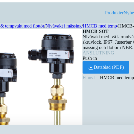
Produkter
Nyhe
& tempvakt med flottör
/
Nivåvakt i mässing
/
HMCB med temp
/
HMCB-
HMCB-SOT
Nivåvakt med två larmnivå
skruvlock, IP67. Justerbar 
mässing och flottör i NBR. 
ANSLUTNING
Push-in
Datablad (PDF)
Finns i:
HMCB med tem