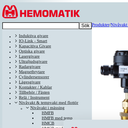
Hoppa till innehållet
Produkter
/
Nivåvakt 
Sök
Induktiva givare
IO-Link - Smart
Kapacitiva Givare
Optiska givare
Lasergivare
Ultraljudsgivare
Radargivare
Magnetbrytare
Cylindersensorer
Lägesgivare
Kontakter / Kablar
Tillbehör / Fästen
Relä / Instrument
Nivåvakt & tempvakt med flottör
Nivåvakt i mässing
HMFB
HMFB med temp
HMCB