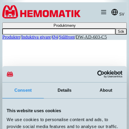
Hoppa till innehållet
SV
Produktmeny
Sök
Produkter
/
Induktiva givare
/
Ø4
/
Stålfront
/
DW-AD-603-C5
REKOMMENDERAD
Consent
Details
About
This website uses cookies
We use cookies to personalise content and ads, to
DW-AD-603-C5
provide social media features and to analyse our traffic.