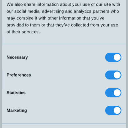
Induktiv givare 5x5mm med 2 meter kabel
We also share information about your use of our site with
DIMENSION
UTGÅNG
our social media, advertising and analytics partners who
5x5x25mm
PNP NO
KÄNSELAVSTÅND
ANSLUTNING
may combine it with other information that you’ve
0,8mm
A – Rak kabel
provided to them or that they’ve collected from your use
SKÄRMAD
of their services.
Ja
Datablad (PDF)
Kontakta teknik
Finns i:
Rektangulära induktiva givare
Consent
Necessary
Selection
Relaterade produkter
Namn
Dimension
Utgång
Känselavstånd
Skärmad
▲
⇅
⇅
⇅
PNP NO
Preferences
DW-AD-603-C5
5x5x25mm
0,8mm
Ja
PNP NO
Statistics
DW-AD-713-04
Ø4x30mm
3mm
Nej
Marketing
PNP NO
DW-AV-713-04-276
Ø4x30mm
3mm
Nej