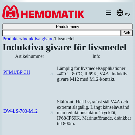
Hoppa till innehållet
SV
Produktmeny
Sök
Produkter
/
Induktiva givare
/
Livsmedel
Induktiva givare för livsmedel
Artikelnummer
Info
Lämplig för livsmedelsapplikationer
PFM1/BP-3H
-40°C...80°C, IP69K, V4A. Induktiv
givare M12 med M12-kontakt.
Stålfront. Helt i syrafast stål V4A och
extremt slagtålig. Långt känselavstånd
DW-LS-703-M12
utan reduktionsfaktor. Trycktät,
IP68/IP69K. Marinutförande, dränkbar
till 800m.