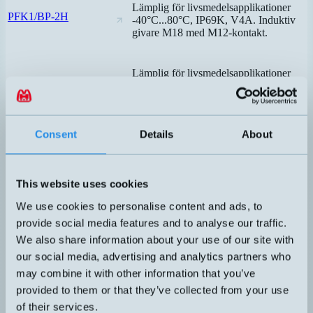
Lämplig för livsmedelsapplikationer
PFK1/BP-2H
-40°C...80°C, IP69K, V4A. Induktiv
givare M18 med M12-kontakt.
Lämplig för livsmedelsapplikationer
PFK1/BP-3H
-40°C...80°C, IP69K, V4A. Induktiv
givare M18 med M12-kontakt.
Consent
Details
About
Stålfront. Helt i syrafast stål V4A och
extremt slagtålig. Långt känselavstånd
DW-LD-713-M12
utan reduktionsfaktor. Trycktät,
This website uses cookies
IP68/IP69K. Marinutförande, dränkbar
till 800m.
We use cookies to personalise content and ads, to
provide social media features and to analyse our traffic.
We also share information about your use of our site with
Stålfront. Helt i syrafast stål V4A och
extremt slagtålig. Långt känselavstånd
our social media, advertising and analytics partners who
DW-LD-713-M12-205
utan reduktionsfaktor. Trycktät,
may combine it with other information that you’ve
IP68/IP69K. Marinutförande, dränkbar
provided to them or that they’ve collected from your use
till 800m. Med 5m kabel
of their services.