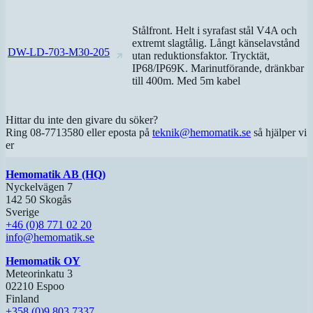
Stålfront. Helt i syrafast stål V4A och
extremt slagtålig. Långt känselavstånd
DW-LD-703-M30-205
utan reduktionsfaktor. Trycktät,
IP68/IP69K. Marinutförande, dränkbar
till 400m. Med 5m kabel
Hittar du inte den givare du söker?
Ring 08-7713580 eller eposta på
teknik@hemomatik.se
så hjälper vi
er
Hemomatik AB (HQ)
Nyckelvägen 7
142 50 Skogås
Sverige
+46 (0)8 771 02 20
info@hemomatik.se
Hemomatik OY
Meteorinkatu 3
02210 Espoo
Finland
+358 (0)9 803 7337