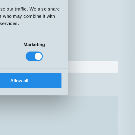
se our traffic. We also share
ers who may combine it with
 services.
Dykrör
Marketing
G1/2"
Dykrör
G1/4"
Dykrör
G1/4"
Allow all