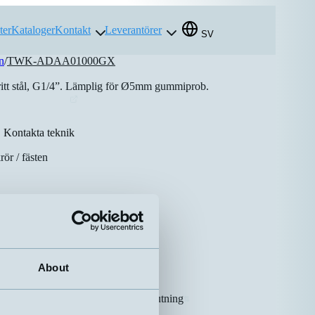
ter
Kataloger
Kontakt
Leverantörer
SV
n
/
TWK-ADAA01000GX
itt stål, G1/4”. Lämplig för Ø5mm gummiprob.
Kontakta teknik
ör / fästen
About
Anslutning
⇅