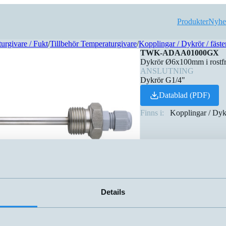
Produkter
Nyhe
urgivare / Fukt
/
Tillbehör Temperaturgivare
/
Kopplingar / Dykrör / fäste
TWK-ADAA01000GX
Dykrör Ø6x100mm i rostfr
ANSLUTNING
Dykrör G1/4"
Datablad (PDF)
Finns i:
Kopplingar / Dykr
Details
kter
Namn
▲