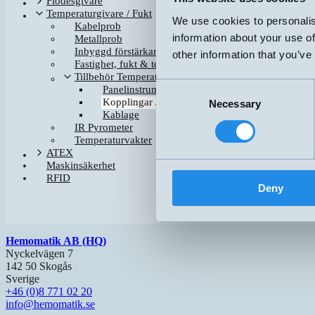
Flödesgivare
CFP-AA-3-AE
Temperaturgivare / Fukt
We use cookies to personalis
CFP-AD-3-AE
Kabelprob
information about your use of
Metallprob
CFP-AD-6-AE
Inbyggd förstärkare, 4-20mA
CFP-AG-6-AE
other information that you’ve
Fastighet, fukt & temperatur
CFP-AL-6-AE
Tillbehör Temperaturgivare
SKIN-002
Consent
Panelinstrument
Kopplingar / Dykrör / fästen
TWCF-OL0200M
Necessary
Selection
Kablage
IR Pyrometer
TWCF-OL0300M
Temperaturvakter
ATEX
TWK-ADAA010
Maskinsäkerhet
RFID
Deny
Hemomatik AB (HQ)
Nyckelvägen 7
142 50 Skogås
Sverige
+46 (0)8 771 02 20
info@hemomatik.se