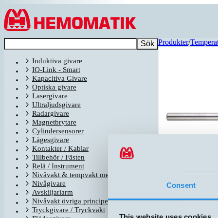
Hoppa till innehållet
Produkter
/
Temperat
Sök
Induktiva givare
IO-Link - Smart
Kapacitiva Givare
Optiska givare
Lasergivare
Ultraljudsgivare
Radargivare
Magnetbrytare
Cylindersensorer
Lägesgivare
Kontakter / Kablar
Tillbehör / Fästen
Relä / Instrument
Nivåvakt & tempvakt med flottör
Nivågivare
Consent
Avskiljarlarm
Relaterade produ
Nivåvakt övriga principer
Tryckgivare / Tryckvakt
CFM-AG-3-AE
This website uses cookies