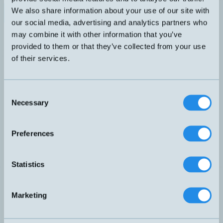
We also share information about your use of our site with
Datablad (PDF)
Kontakta teknik
our social media, advertising and analytics partners who
Finns i:
SUBVAKT dränkbar nivåvakt
may combine it with other information that you’ve
provided to them or that they’ve collected from your use
Relaterade produkter
Namn
Utgång
Eldata
Anslutning
Nivåfunktion
of their services.
▲
⇅
⇅
⇅
⇅
NO/NC
70VA
NO/NC
A – Rak
SUB-A28X-3M
Vändbar
3-48V
Vändbar
kabel
Consent
flottör
1,5A
Flottör
Necessary
Selection
NO/NC
70VA
NO/NC
A – Rak
SUB-C28X-3M
Vändbar
3-48V
Vändbar
kabel
Preferences
flottör
1,5A
Flottör
NO/NC
70VA
No/Nc,
Statistics
A – Rak
SUB-F28X-3M
Vändbar
3-48V
Vändbar,
kabel
flottör
1,5A
Flottör
Marketing
NO/NC
70VA
No/Nc,
A – Rak
SUB-H28X-3M
Vändbar
3-48V
Vändbar,
kabel