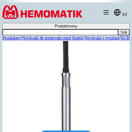
Hoppa till innehållet
SV
Produktmeny
Sök
Produkter
/
Nivåvakt & tempvakt med flottör
/
Nivåvakt i syrafast
/
SUBVA