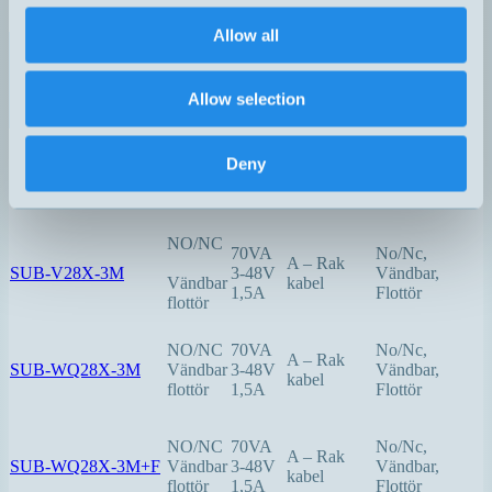
flottör
1,5A
Flottör
Allow all
NO/NC
70VA
No/Nc,
A – Rak
SUB-MW28X-3M
Vändbar
3-48V
Vändbar,
kabel
Allow selection
flottör
1,5A
Flottör
NO/NC
70VA
No/Nc,
Deny
SUB-MW28X-3M+B
Vändbar
3-48V
Fjäderplint
Vändbar,
flottör
1,5A
Flottör
NO/NC
70VA
No/Nc,
A – Rak
SUB-V28X-3M
3-48V
Vändbar,
Vändbar
kabel
1,5A
Flottör
NO/NC
70VA
No/Nc,
A – Rak
SUB-WQ28X-3M
Vändbar
3-48V
Vändbar,
kabel
flottör
1,5A
Flottör
NO/NC
70VA
No/Nc,
A – Rak
SUB-WQ28X-3M+F
Vändbar
3-48V
Vändbar,
kabel
flottör
1,5A
Flottör