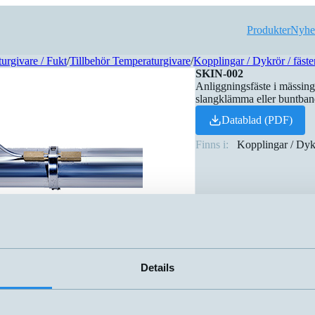
Produkter
Nyhe
urgivare / Fukt
/
Tillbehör Temperaturgivare
/
Kopplingar / Dykrör / fäste
SKIN-002
Anliggningsfäste i mässin
slangklämma eller buntband
Datablad (PDF)
Finns i:
Kopplingar / Dykr
Details
kter
Namn
▲