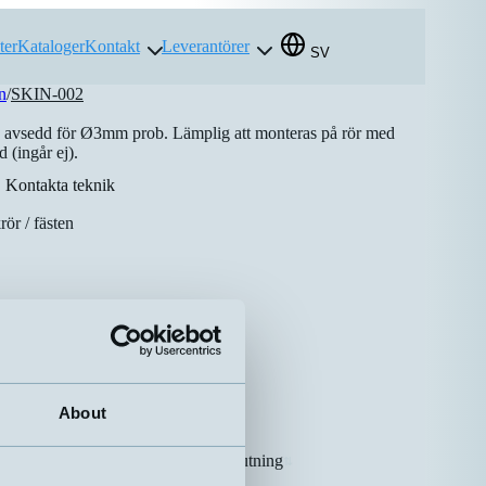
ter
Kataloger
Kontakt
Leverantörer
SV
n
/
SKIN-002
g avsedd för Ø3mm prob. Lämplig att monteras på rör med
 (ingår ej).
Kontakta teknik
ör / fästen
About
Anslutning
⇅