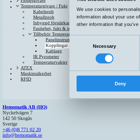
Flödesgivare
CFP-AA-3-AE
Temperaturgivare / Fukt
We use cookies to personalis
CFP-AD-3-AE
Kabelprob
information about your use of
Metallprob
CFP-AD-6-AE
Inbyggd förstärkare, 4-20mA
CFP-AG-6-AE
other information that you’ve
Fastighet, fukt & temperatur
CFP-AL-6-AE
Tillbehör Temperaturgivare
SKIN-002
Consent
Panelinstrument
Kopplingar / Dykrör / fästen
TWCF-OL0200M
Necessary
Selection
Kablage
IR Pyrometer
TWCF-OL0300M
Temperaturvakter
ATEX
TWK-ADAA010
Maskinsäkerhet
RFID
Deny
Hemomatik AB (HQ)
Nyckelvägen 7
142 50 Skogås
Sverige
+46 (0)8 771 02 20
info@hemomatik.se