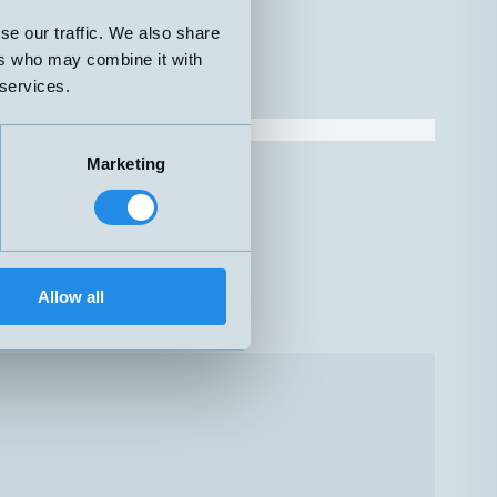
se our traffic. We also share
ers who may combine it with
 services.
Dykrör
Marketing
G1/2"
Dykrör
G1/4"
Dykrör
G1/4"
Allow all