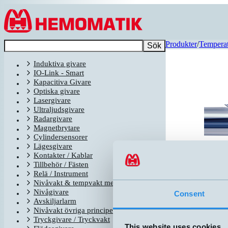
Hoppa till innehållet
Produkter
/
Temperat
Sök
Induktiva givare
IO-Link - Smart
Kapacitiva Givare
Optiska givare
Lasergivare
Ultraljudsgivare
Radargivare
Magnetbrytare
Cylindersensorer
Lägesgivare
Kontakter / Kablar
Tillbehör / Fästen
Relä / Instrument
Nivåvakt & tempvakt med flottör
Nivågivare
Consent
Avskiljarlarm
Relaterade produ
Nivåvakt övriga principer
Tryckgivare / Tryckvakt
CFM-AG-3-AE
This website uses cookies