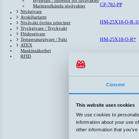
Byggsats / tillbehör för nivåvakter
CP-782-PP
Maringodkända nivåvakter
Nivågivare
Avskiljarlarm
HM-25X18-O-R-1
Nivåvakt övriga principer
Tryckgivare / Tryckvakt
Flödesgivare
HM-25X18-O-R*
Temperaturgivare / Fukt
ATEX
Maskinsäkerhet
RFID
HM18P-A-5M
HM25P-A-5M
Consent
HM40-O
This website uses cookies
HM40-S
We use cookies to personalis
information about your use of
HM57-BFJ-A-5M
other information that you’ve