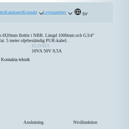
ter
Kataloger
Kontakt
Leverantörer
SV
ch Ø20mm flottör i NBR. Längd 1000mm och G3/4"
efat. 5 meter oljebeständig PUR-kabel.
ELDATA
10VA 50V 0,5A
Kontakta teknik
Anslutning
Nivåfunktion
⇅
⇅
⇅