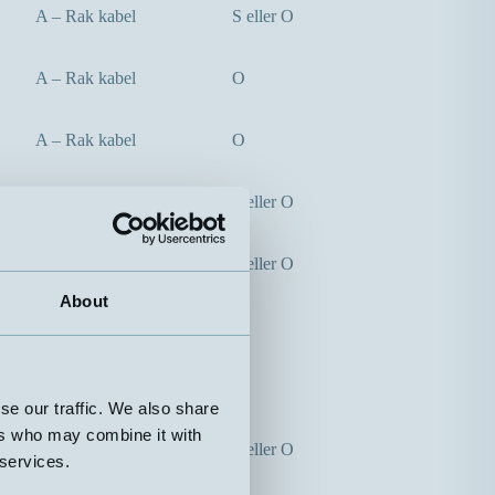
A – Rak kabel
S eller O
A – Rak kabel
O
A – Rak kabel
O
A – Rak kabel
S eller O
A – Rak kabel
S eller O
About
A – Rak kabel
O
A – Rak kabel
S
se our traffic. We also share
ers who may combine it with
A – Rak kabel
S eller O
 services.