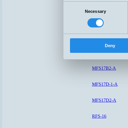
HS23-A-SI
Consent
Necessary
Selection
HS28-A-PUR-5M
MFS17A-1-O
Deny
MFS17A-1-S
MFS17B2-A
MFS17D-1-A
MFS17D2-A
RFS-16