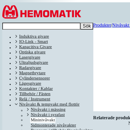
Hoppa till innehållet
Produkter
/
Nivåvakt 
Sök
Induktiva givare
IO-Link - Smart
Kapacitiva Givare
Optiska givare
Lasergivare
Ultraljudsgivare
Radargivare
Magnetbrytare
Cylindersensorer
Lägesgivare
Kontakter / Kablar
Tillbehör / Fästen
Relä / Instrument
Nivåvakt & tempvakt med flottör
Nivåvakt i mässing
Nivåvakt i syrafast
Relaterade produk
Mininivåvakt
Sidmonterade nivåvakter