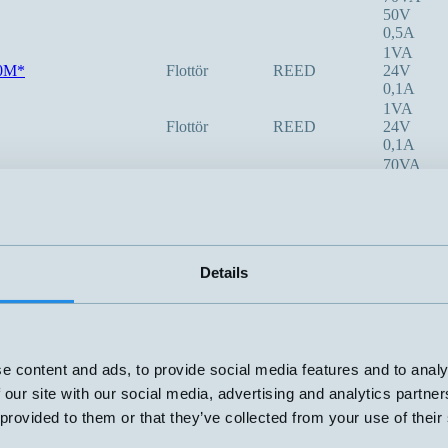
50V
0,5A
1VA
0M*
Flottör
REED
24V
0,1A
1VA
Flottör
REED
24V
0,1A
70VA
3-48V
1,5A
70W
3-48V
1,5A
Details
20VA
50V
1A
20VA
50V
1A
e content and ads, to provide social media features and to analy
80VA
 our site with our social media, advertising and analytics partn
50V
 provided to them or that they’ve collected from your use of their
1,3A
70VA