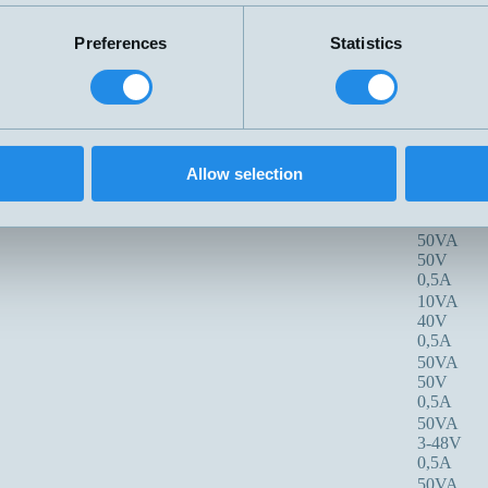
S eller O
48V
1,5A
Preferences
Statistics
70W
3-48V
1,5A
10VA
50V
0,5A
Allow selection
10VA
50V
0,5A
50VA
50V
0,5A
10VA
40V
0,5A
50VA
50V
0,5A
50VA
3-48V
0,5A
50VA