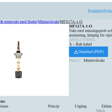
Produkter
Nyhe
& tempvakt med flottör
/
Mininivåvakt
/
MFS17A-1-O
MFS17A-1-O
Vakt med mässingsprob o
anslutning, lämplig för olj
ANSLUTNING
A – Rak kabel
Datablad (PDF)
Finns i:
Mininivåvakt
ter
Namn
Princip
Utgång
Eldata
▲
⇅
⇅
70VA