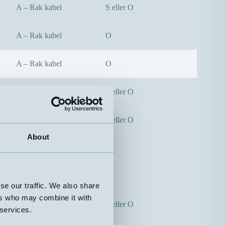
A – Rak kabel
S eller O
A – Rak kabel
O
A – Rak kabel
O
A – Rak kabel
S eller O
A – Rak kabel
S eller O
About
A – Rak kabel
O
A – Rak kabel
S
se our traffic. We also share
ers who may combine it with
A – Rak kabel
S eller O
 services.