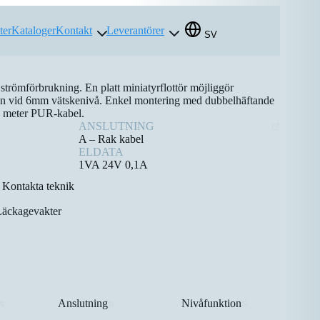
ter
Kataloger
Kontakt
Leverantörer
SV
trömförbrukning. En platt miniatyrflottör möjliggör
dan vid 6mm vätskenivå. Enkel montering med dubbelhäftande
5 meter PUR-kabel.
ANSLUTNING
A – Rak kabel
ELDATA
1VA 24V 0,1A
Kontakta teknik
Läckagevakter
Anslutning
Nivåfunktion
⇅
⇅
⇅