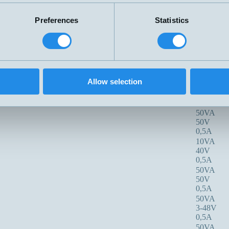
S eller O
48V
1,5A
Preferences
Statistics
70W
3-48V
1,5A
10VA
50V
0,5A
Allow selection
10VA
50V
0,5A
50VA
50V
0,5A
10VA
40V
0,5A
50VA
50V
0,5A
50VA
3-48V
0,5A
50VA