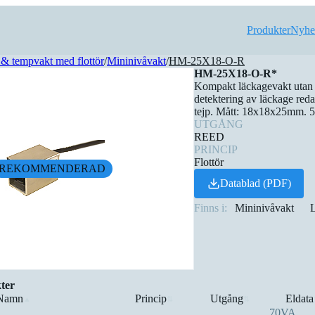
Produkter
Nyhe
& tempvakt med flottör
/
Mininivåvakt
/
HM-25X18-O-R
HM-25X18-O-R*
Kompakt läckagevakt utan s
detektering av läckage re
tejp. Mått: 18x18x25mm. 
UTGÅNG
REED
PRINCIP
Flottör
REKOMMENDERAD
Datablad (PDF)
Finns i:
Mininivåvakt
ter
Namn
Princip
Utgång
Eldata
▲
⇅
⇅
70VA