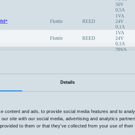
50V
0,5A
1VA
0M*
Flottör
REED
24V
0,1A
1VA
Flottör
REED
24V
0,1A
70VA
3-48V
1,5A
70W
3-48V
1,5A
Details
20VA
50V
1A
20VA
50V
1A
e content and ads, to provide social media features and to analy
80VA
 our site with our social media, advertising and analytics partn
50V
 provided to them or that they’ve collected from your use of their
1,3A
70VA