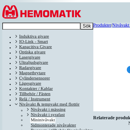
Hoppa till innehållet
Produkter
/
Nivåvakt 
Sök
Induktiva givare
IO-Link - Smart
Kapacitiva Givare
Optiska givare
Lasergivare
Ultraljudsgivare
Radargivare
Magnetbrytare
Cylindersensorer
Lägesgivare
Kontakter / Kablar
Tillbehör / Fästen
Relä / Instrument
Nivåvakt & tempvakt med flottör
Nivåvakt i mässing
Nivåvakt i syrafast
Relaterade produk
Mininivåvakt
Sidmonterade nivåvakter