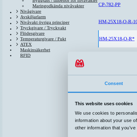
Byggsats / tillbehör för nivåvakter
CP-782-PP
Maringodkända nivåvakter
Nivågivare
Avskiljarlarm
HM-25X18-O-R-1
Nivåvakt övriga principer
Tryckgivare / Tryckvakt
Flödesgivare
HM-25X18-O-R*
Temperaturgivare / Fukt
ATEX
Maskinsäkerhet
RFID
HM18P-A-5M
HM25P-A-5M
Consent
HM40-O
This website uses cookies
HM40-S
We use cookies to personalis
information about your use of
HM57-BFJ-A-5M
other information that you’ve