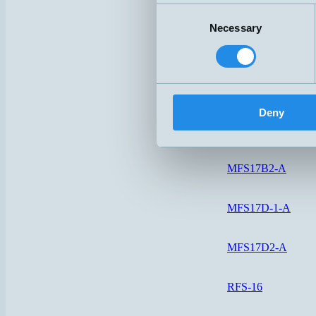
HS23-A-SI
Consent
Necessary
Selection
HS28-A-PUR-5M
MFS17A-1-O
Deny
MFS17A-1-S
MFS17B2-A
MFS17D-1-A
MFS17D2-A
RFS-16