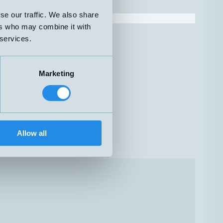
0-100mm
se our traffic. We also share
0-150mm
ers who may combine it with
0-175mm
0-300mm
 services.
0-125mm
0-250mm
0-400mm
Marketing
0-400mm
Allow all