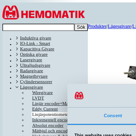
Hoppa till innehållet
Produkter
/
Lägesgivare
/
L
Sök
Induktiva givare
IO-Link - Smart
Kapacitiva Givare
Optiska givare
Lasergivare
Ultraljudsgivare
Radargivare
Magnetbrytare
Cylindersensorer
Lägesgivare
Wiregivare
LVDT
Linjär encoder+Magnetband
Eddy Current
Linjärpotentiometer
Consent
Inkrementell encoder
Relaterade produkter
Absolut encoder
Mäthjul och encodertillbehör
LFR2-050-A-2M-E065
This website uses cookies