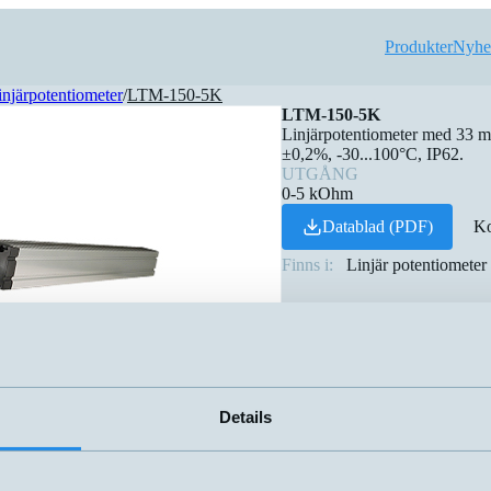
Produkter
Nyhe
injärpotentiometer
/
LTM-150-5K
LTM-150-5K
Linjärpotentiometer med 33 mm 
±0,2%, -30...100­°C, IP62.
UTGÅNG
0-5 kOhm
Datablad (PDF)
Ko
Finns i:
Linjär potentiometer
Details
Namn
Utgång
▲
4-20mA