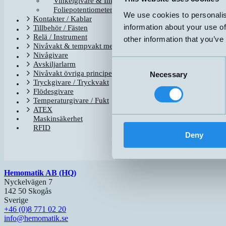
Vinkelgivare & Inklinometer
LTM-100-5K
Foliepotentiometer
We use cookies to personalis
LTM-150-5K
Kontakter / Kablar
information about your use of
Tillbehör / Fästen
LTM-175-A
Relä / Instrument
LTM-300-5K
other information that you’ve
Nivåvakt & tempvakt med flottör
LTP-125-5K
Nivågivare
LTP-250-5K
Consent
Avskiljarlarm
LTP-400-5K
Nivåvakt övriga principer
Necessary
Selection
LTP-400-A
Tryckgivare / Tryckvakt
Flödesgivare
Temperaturgivare / Fukt
ATEX
Maskinsäkerhet
RFID
Deny
Hemomatik AB (HQ)
Nyckelvägen 7
142 50 Skogås
Sverige
+46 (0)8 771 02 20
info@hemomatik.se