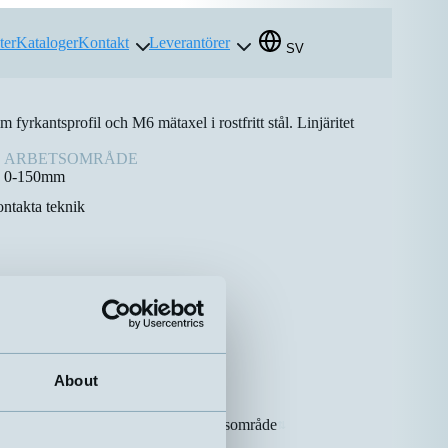
ter
Kataloger
Kontakt
Leverantörer
SV
fyrkantsprofil och M6 mätaxel i rostfritt stål. Linjäritet
ARBETSOMRÅDE
0-150mm
ntakta teknik
About
Arbetsområde
⇅
⇅
0-50mm