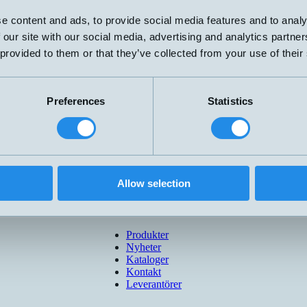
0-5 kOhm
e content and ads, to provide social media features and to analy
0-5 kOhm
 our site with our social media, advertising and analytics partn
4-20mA
0-5 kOhm
 provided to them or that they’ve collected from your use of their
0-5 kOhm
0-5 KOhm
0-5 KOhm
Preferences
Statistics
4-20mA
Allow selection
Produkter
Nyheter
Kataloger
Kontakt
Leverantörer