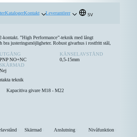
ter
Kataloger
Kontakt
Leverantörer
SV
-kontakt. ”High Performance”-teknik med långt
 bra justeringsmöjligheter. Robust givarhus i rostfritt stål,
UTGÅNG
KÄNSELAVSTÅND
PNP NO+NC
0,5-15mm
SKÄRMAD
Nej
takta teknik
Kapacitiva givare M18 - M22
lavstånd
Skärmad
Anslutning
Nivåfunktion
⇅
⇅
⇅
⇅