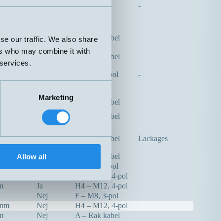
-
m
Ja
A – Rak kabel
se our traffic. We also share
ers who may combine it with
m
Nej
A – Rak kabel
 services.
Nej
F – M8, 3-pol
-
m
Nej
Plint
Marketing
m
Nej
A – Rak kabel
m
Nej
A – Rak kabel
m
Ja
A – Rak kabel
Lackages
m
Nej
A – Rak kabel
Allow all
5mm
Ja
F – M8, 3-pol
Ja
H4 – M12, 4-pol
m
Ja
H4 – M12, 4-pol
Nej
F – M8, 3-pol
5mm
Nej
H4 – M12, 4-pol
m
Nej
A – Rak kabel