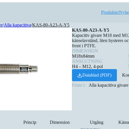
Produkter
Nyhe
re
/
Alla kapacitiva
/
KAS-80-A23-A-Y5
KAS-80-A23-A-Y5
Kapacitiv givare M18 med M12
känselavstånd, liten hysteres och
front i PTFE.
DIMENSION
M18x84mm
ANSLUTNING
H4 – M12, 4-pol
Datablad (PDF)
Kon
Finns i:
Alla kapacitiva givare
Princip
Dimension
Utgång
Känse
⇅
⇅
⇅