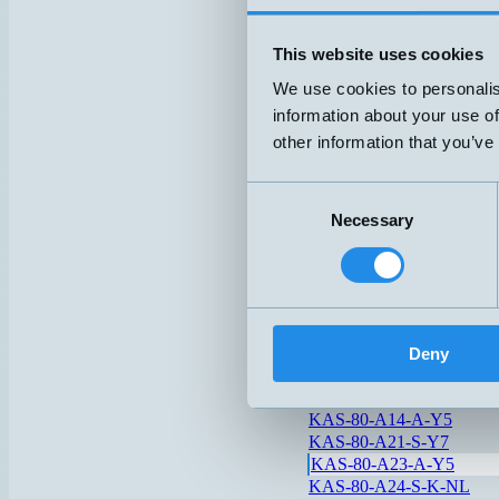
KFI
KFW
This website uses cookies
iDOL20-103275
We use cookies to personalis
information about your use of
iDOL27-105381
other information that you’ve
K1/4OO-J77AFZ
Consent
K3/8NOP15J-HT125
Necessary
Selection
KAS-80-26-A-PTFE-1"-1
KAS-80-26-A-PTFE-TRI
KAS-80-30/EM-S-ETW
KAS-80-35-A-M32-STE
Deny
KAS-80-A11-S-Y7
KAS-80-A12-A-Y5
KAS-80-A14-A-Y5
KAS-80-A21-S-Y7
KAS-80-A23-A-Y5
KAS-80-A24-S-K-NL