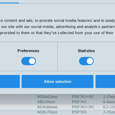
V
M18x70mm
PNP
NPN
2-tråd
69x100mm
20-280V
0-12m
e content and ads, to provide social media features and to analy
AC/DC
 our site with our social media, advertising and analytics partn
M30x117mm
PNP NO+NC
0-20m
 provided to them or that they’ve collected from your use of their
PNP/NPN
G1/4" x77mm
NO/NC
R3/8 L=35
PNP NO
0-15m
Preferences
Statistics
00C
G1"x113mm
PNP NO+NC
0-20m
Ø50 Tri.Clam,
-100C
PNP NO+NC
0-20m
L=113mm
Kapacitiv
Ø30x14mm
PNP NO
0-10m
X
M32x80mm
PNP NO+NC
3-30m
Allow selection
M8x50mm
PNP NO
0,1-2,
M12x60mm
PNP NO+NC
0-6mm
M30x82mm
PNP NO+NC
2-25m
M8x50mm
PNP NO
0-4mm
M18x84mm
PNP NO+NC
0,5-1
M30x70mm
PNP NO
2-25m