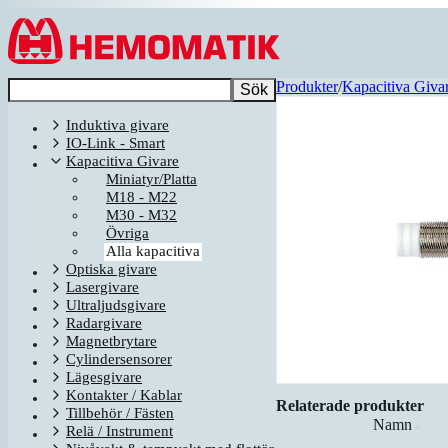
Hoppa till innehållet
Produkter
/
Kapacitiva Giva
Sök
Induktiva givare
IO-Link - Smart
Kapacitiva Givare
Miniatyr/Platta
M18 - M22
M30 - M32
Övriga
Alla kapacitiva
Optiska givare
Lasergivare
Ultraljudsgivare
Radargivare
Magnetbrytare
Cylindersensorer
Lägesgivare
Kontakter / Kablar
Relaterade produkter
Tillbehör / Fästen
Namn
▲
Relä / Instrument