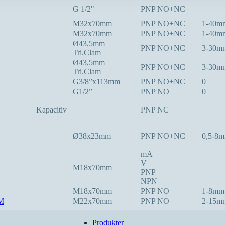
G 1/2"
PNP NO+NC
M32x70mm
PNP NO+NC
1-40m
M32x70mm
PNP NO+NC
1-40m
Ø43,5mm
PNP NO+NC
3-30m
Tri.Clam
Ø43,5mm
PNP NO+NC
3-30m
Tri.Clam
G3/8”x113mm
PNP NO+NC
0
G1/2”
PNP NO
0
Kapacitiv
PNP NC
Ø38x23mm
PNP NO+NC
0,5-8
mA
V
M18x70mm
PNP
NPN
M18x70mm
PNP NO
1-8mm
M
M22x70mm
PNP NO
2-15m
Produkter