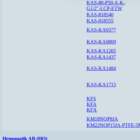
KAS-80-P50-A-K-
G1/2"-LCP-ETW
KAS-818540
KAS-818555
KAS-KA0377
KAS-KA0869
KAS-KA1265
KAS-KA1437
KAS-KA1484
KAS-KA1715
KFS
KFA
KFX
KM18NOP8JA
KM22NOP15JA-PTFE-5
Hemomatik AB (HQ)