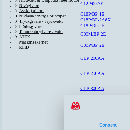
Nivåvakt & tempvakt med flottör
C12P/00-3E
Nivågivare
Avskiljarlarm
C18P/BP-1E
Nivåvakt övriga principer
C18P/BP-2A8X
Tryckgivare / Tryckvakt
C18P/BP-2E
Flödesgivare
Temperaturgivare / Fukt
C30M/BP-2E
ATEX
Maskinsäkerhet
C30P/BP-2E
RFID
CLP-200AA
CLP-250AA
CLP-300AA
CLP-400AA
DOL26-105102
DOL27-105303
Consent
i-Level