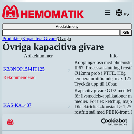
Hoppa till innehållet
SV
Produktmeny
Sök
Produkter
/
Kapacitiva Givare
/
Övriga
Övriga kapacitiva givare
Artikelnummer
Info
Kopplingsdosa med plintanslut
IP67. Processanslutning i rostfrit
K3/8NOP15J-HT125
Ø12mm prob i PTFE. Hög
Rekommenderad
temperaturutförande, max 125 
Trycktät upp till 10bar.
Kapacitiv givare G1/2 med M1
för livsmedels-applikationer me
medier. För t ex ketchup, majon
KAS-KA1437
Dielektricitets-konstant > 1,25.
rostfritt stål med PEEK-front.
teach-in via kabeln. Adaptrar fö
EHEDG-kompatibel montering
Kapacitiv givare G1"x113mm 