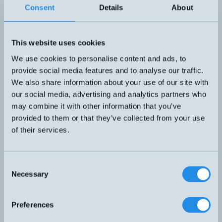
meter kabel. ”High Performanc
Consent
Details
About
med långt känselavstånd, liten 
KAS-80-26-A-PTFE-1"-100C
och bra justeringsmöjligheter.
givarhus i PTFE med rundad fr
mkt. bra avrinningsegenskaper
This website uses cookies
temperaturutförande, max 100 
Kapacitiv givare Tri Clam med
We use cookies to personalise content and ads, to
kabel. ”High Performance”-tek
provide social media features and to analyse our traffic.
långt känselavstånd, liten hyste
KAS-80-26-A-PTFE-TRI-100C
We also share information about your use of our site with
bra justeringsmöjligheter. Hom
givarhus i PTFE med rundad fr
our social media, advertising and analytics partners who
mkt. bra avrinningsegenskaper
may combine it with other information that you’ve
temperaturutförande, max 100 
provided to them or that they’ve collected from your use
WHG-godkänd läckagedetekto
of their services.
helt i FDA-godkänd PTFE för
kemikalier, oljor m.m. Givaren
monteras i tråg av plast, glas ell
KAS-KA1484
Consent
WHG (Water Resources Act) ä
Necessary
bestämmelser framtagna för att
Selection
grundvatten och andra vattensa
Kapacitiv givare G1/4" med M8 
kabel. Hus i ZX-530 gör givare
Preferences
K1/4OO-J77AFZ
även för aggressiva vätskor. R
front ger goda avrinningsegens