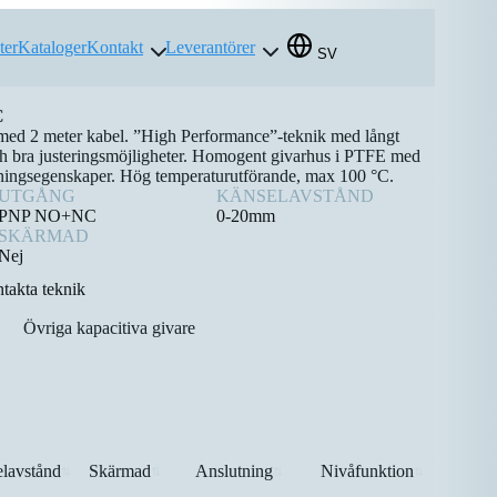
ter
Kataloger
Kontakt
Leverantörer
SV
C
ed 2 meter kabel. ”High Performance”-teknik med långt
och bra justeringsmöjligheter. Homogent givarhus i PTFE med
nningsegenskaper. Hög temperaturutförande, max 100 °C.
UTGÅNG
KÄNSELAVSTÅND
PNP NO+NC
0-20mm
SKÄRMAD
Nej
takta teknik
Övriga kapacitiva givare
lavstånd
Skärmad
Anslutning
Nivåfunktion
⇅
⇅
⇅
⇅