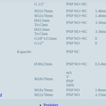
G 1/2"
PNP NO+NC
M32x70mm
PNP NO+NC
1-40m
M32x70mm
PNP NO+NC
1-40m
Ø43,5mm
PNP NO+NC
3-30m
Tri.Clam
Ø43,5mm
PNP NO+NC
3-30m
Tri.Clam
G3/8”x113mm
PNP NO+NC
0
G1/2”
PNP NO
0
Kapacitiv
PNP NC
Ø38x23mm
PNP NO+NC
0,5-8
mA
V
M18x70mm
PNP
NPN
M18x70mm
PNP NO
1-8mm
M
M22x70mm
PNP NO
2-15m
Produkter