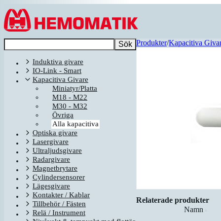
Hoppa till innehållet
Produkter
/
Kapacitiva Giva
Sök
Induktiva givare
IO-Link - Smart
Kapacitiva Givare
Miniatyr/Platta
M18 - M22
M30 - M32
Övriga
Alla kapacitiva
Optiska givare
Lasergivare
Ultraljudsgivare
Radargivare
Magnetbrytare
Cylindersensorer
Lägesgivare
Kontakter / Kablar
Relaterade produkter
Tillbehör / Fästen
Namn
▲
Relä / Instrument