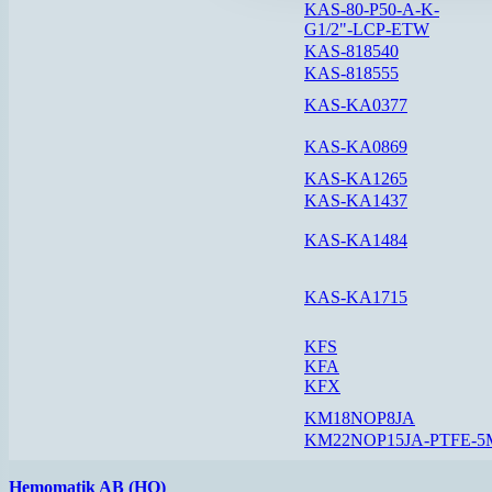
KAS-80-P50-A-K-
G1/2"-LCP-ETW
KAS-818540
KAS-818555
KAS-KA0377
KAS-KA0869
KAS-KA1265
KAS-KA1437
KAS-KA1484
KAS-KA1715
KFS
KFA
KFX
KM18NOP8JA
KM22NOP15JA-PTFE-5
Hemomatik AB (HQ)