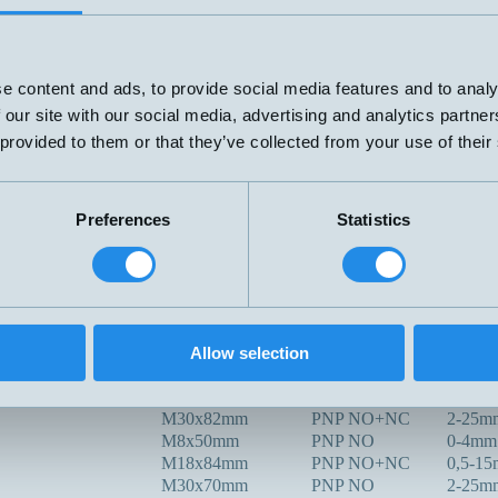
V
M18x70mm
PNP
NPN
2-tråd
69x100mm
20-280V
0-12m
e content and ads, to provide social media features and to analy
AC/DC
 our site with our social media, advertising and analytics partn
M30x117mm
PNP NO+NC
0-20m
 provided to them or that they’ve collected from your use of their
PNP/NPN
G1/4" x77mm
NO/NC
R3/8 L=35
PNP NO
0-15m
Preferences
Statistics
100C
G1"x113mm
PNP NO+NC
0-20m
Ø50 Tri.Clam,
-100C
PNP NO+NC
0-20m
L=113mm
Kapacitiv
Ø30x14mm
PNP NO
0-10m
X
M32x80mm
PNP NO+NC
3-30m
Allow selection
M8x50mm
PNP NO
0,1-2,
M12x60mm
PNP NO+NC
0-6mm
M30x82mm
PNP NO+NC
2-25m
M8x50mm
PNP NO
0-4mm
M18x84mm
PNP NO+NC
0,5-1
M30x70mm
PNP NO
2-25m