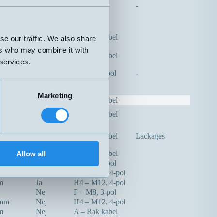
-
m
Ja
A – Rak kabel
se our traffic. We also share
ers who may combine it with
m
Nej
A – Rak kabel
 services.
Nej
F – M8, 3-pol
-
m
Nej
Plint
Marketing
m
Nej
A – Rak kabel
m
Nej
A – Rak kabel
m
Ja
A – Rak kabel
Lackages
m
Nej
A – Rak kabel
Allow all
5mm
Ja
F – M8, 3-pol
Ja
H4 – M12, 4-pol
m
Ja
H4 – M12, 4-pol
Nej
F – M8, 3-pol
5mm
Nej
H4 – M12, 4-pol
m
Nej
A – Rak kabel