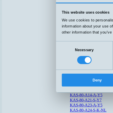
KFI
KFW
This website uses cookies
iDOL20-103275
We use cookies to personalis
information about your use of
iDOL27-105381
other information that you’ve
K1/4OO-J77AFZ
Consent
K3/8NOP15J-HT125
Necessary
Selection
KAS-80-26-A-PTFE-1"-
KAS-80-26-A-PTFE-TRI
KAS-80-30/EM-S-ETW
KAS-80-35-A-M32-STE
Deny
KAS-80-A11-S-Y7
KAS-80-A12-A-Y5
KAS-80-A14-A-Y5
KAS-80-A21-S-Y7
KAS-80-A23-A-Y5
KAS-80-A24-S-K-NL