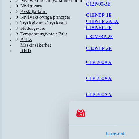
Nivåvakt & tempvakt med flottör
C12P/00-3E
Nivågivare
Avskiljarlarm
C18P/BP-1E
Nivåvakt övriga principer
C18P/BP-2A8X
Tryckgivare / Tryckvakt
C18P/BP-2E
Flödesgivare
Temperaturgivare / Fukt
C30M/BP-2E
ATEX
Maskinsäkerhet
C30P/BP-2E
RFID
CLP-200AA
CLP-250AA
CLP-300AA
CLP-400AA
DOL26-105102
DOL27-105303
Consent
i-Level