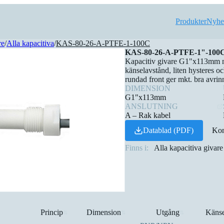
Produkter
Nyhe
re
/
Alla kapacitiva
/
KAS-80-26-A-PTFE-1-100C
KAS-80-26-A-PTFE-1"-100
Kapacitiv givare G1"x113mm m
känselavstånd, liten hysteres 
rundad front ger mkt. bra avri
DIMENSION
G1"x113mm
ANSLUTNING
A – Rak kabel
Datablad (PDF)
Kon
Finns i:
Alla kapacitiva givare
Princip
Dimension
Utgång
Känse
⇅
⇅
⇅