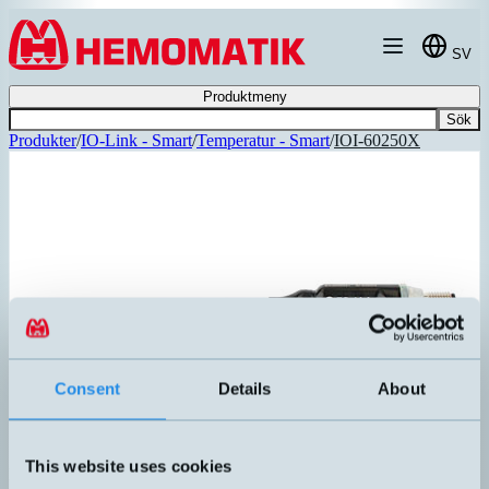
Hoppa till innehållet
SV
Produktmeny
Sök
Produkter
/
IO-Link - Smart
/
Temperatur - Smart
/
IOI-60250X
Consent
Details
About
This website uses cookies
IOI-60250X