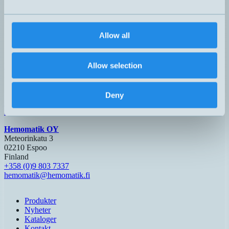
4-20mA
IOTP01X
H – M12, 3-pol
Allow all
Allow selection
Hemomatik AB (HQ)
Nyckelvägen 7
142 50 Skogås
Sverige
Deny
+46 (0)8 771 02 20
info@hemomatik.se
Hemomatik OY
Meteorinkatu 3
02210 Espoo
Finland
+358 (0)9 803 7337
hemomatik@hemomatik.fi
Produkter
Nyheter
Kataloger
Kontakt