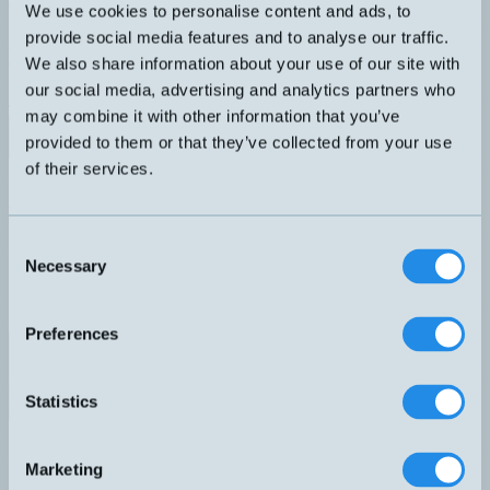
Givare i syrafast stål med M12-kontakt. Fullt programmerbar med
We use cookies to personalise content and ads, to
IO-Link master, Smart Sensor Profile 3.1. Tre driftlägen: IO-Link, 4-
provide social media features and to analyse our traffic.
20mA loopmatad eller digital utgång med larmtrösklar (SIO).
We also share information about your use of our site with
Givaren kan även levereras med dina önskade inställningar.
UTGÅNG
ANSLUTNING
our social media, advertising and analytics partners who
4-20mA
H – M12, 3-pol
may combine it with other information that you’ve
Datablad (PDF)
Kontakta teknik
provided to them or that they’ve collected from your use
of their services.
Finns i:
Temperatur - Smart
Inbyggd förstärkare, 4-20mA
Relaterade produkter
Namn
Dimension
Utgång
Anslutning
▲
⇅
⇅
⇅
Consent
4-20mA
Necessary
Selection
IOC-X
H – M12, 3-pol
Preferences
4-20mA
IOI-60250X
H – M12, 3-pol
Statistics
4-20mA
G1/8"
IOTM01X
H – M12, 3-pol
Marketing
L=13mm