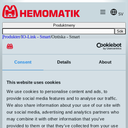
Hoppa till innehållet
SV
Produktmeny
Sök
Produkter
/
IO-Link - Smart
/
Optiska - Smart
Optiska - Smart
Artikelnummer
Info
Consent
Details
About
Extremt kompakt laseravståndsgivare
TOF-DL250GC
med snabb responstid 0,5 ms. Inbygg
This website uses cookies
display.
We use cookies to personalise content and ads, to
provide social media features and to analyse our traffic.
We also share information about your use of our site with
our social media, advertising and analytics partners who
Avancerad Smart Digital mätning
may combine it with other information that you’ve
IDDR-M18MP-NMS-A0
10...150 mm. Kompakt cylindriskt hus
provided to them or that they’ve collected from your use
rostfritt stål. Rött ljus.