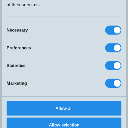
of their services.
Consent
Necessary
Selection
Avancerad Smart Digital mätning
IDDR-C23MP-NMS-A0
10...200 mm Kompakt hus i rostfritt st
Rött ljus.
Preferences
Hittar du inte den givare du söker?
Statistics
Ring 08-7713580 eller eposta på
teknik@hemomatik.se
så hjälper vi
er
Marketing
Hemomatik AB (HQ)
Nyckelvägen 7
142 50 Skogås
Sverige
+46 (0)8 771 02 20
Allow all
info@hemomatik.se
Hemomatik OY
Allow selection
Meteorinkatu 3