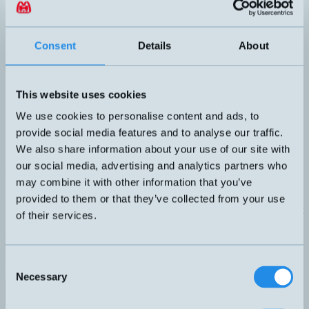
Consent
Details
About
This website uses cookies
We use cookies to personalise content and ads, to
provide social media features and to analyse our traffic.
We also share information about your use of our site with
our social media, advertising and analytics partners who
may combine it with other information that you’ve
HSC3/8-OT-K501
provided to them or that they’ve collected from your use
Nivåvakt med en larmnivå och övertemperatursskydd. Helt i syrafast
of their services.
stål. Oljebeständig PUR-kabel, 2m. Justerbar G3/8" gängkoppling
som blir fast efter åtdragning. Ø57mm flottör med extra stabil
flytkraft. Lämplig för de flesta vätskor. Tillbehör: G3/8” mutter.
ANSLUTNING
ELDATA
Consent
A – Rak kabel
70VA 3-48V 1,5A
Necessary
Selection
Datablad (PDF)
Kontakta teknik