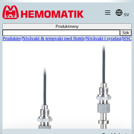
Hoppa till innehållet
SV
Produktmeny
Sök
Produkter
/
Nivåvakt & tempvakt med flottör
/
Nivåvakt i syrafast
/
HSC3