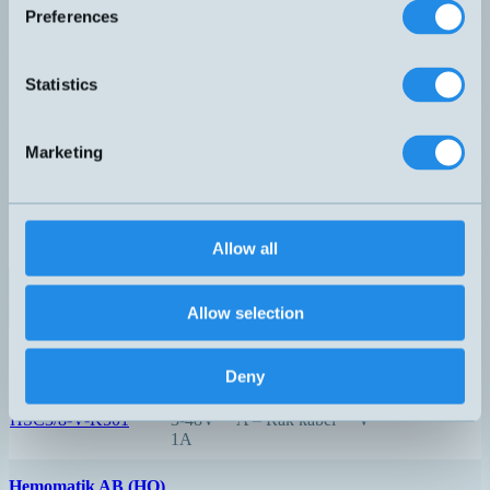
Finns i:
HSC3/8
Preferences
Relaterade produkter
Namn
Eldata
Anslutning
Nivåfunktion
▲
⇅
⇅
⇅
Statistics
70VA
HSC3/8-O-K500
3-48V
A – Rak kabel
O
1,5A
Marketing
70VA
HSC3/8-OO-K501
3-48V
A – Rak kabel
OO
1,5A
70VA
HSC3/8-OS-K501
3-48V
A – Rak kabel
OS
Allow all
1,5A
70VA
HSC3/8-OT-K501
3-48V
A – Rak kabel
O
Allow selection
1,5A
70VA
HSC3/8-S-K500
3-48V
A – Rak kabel
S
Deny
1,5A
60VA
HSC3/8-V-K501
3-48V
A – Rak kabel
V
1A
Hemomatik AB (HQ)