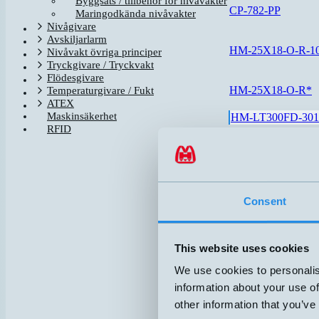
Byggsats / tillbehör för nivåvakter
CP-782-PP
Maringodkända nivåvakter
Nivågivare
Avskiljarlarm
HM-25X18-O-R-1
Nivåvakt övriga principer
Tryckgivare / Tryckvakt
Flödesgivare
HM-25X18-O-R*
Temperaturgivare / Fukt
ATEX
Maskinsäkerhet
HM-LT300FD-301
RFID
HM18P-A-5M
HM25P-A-5M
Consent
HM40-O
This website uses cookies
HM40-S
We use cookies to personalis
information about your use of
HM57-BFJ-A-5M
other information that you’ve