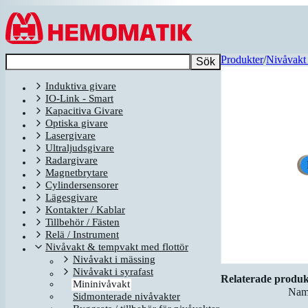
Hoppa till innehållet
Produkter
/
Nivåvakt 
Sök
Induktiva givare
IO-Link - Smart
Kapacitiva Givare
Optiska givare
Lasergivare
Ultraljudsgivare
Radargivare
Magnetbrytare
Cylindersensorer
Lägesgivare
Kontakter / Kablar
Tillbehör / Fästen
Relä / Instrument
Nivåvakt & tempvakt med flottör
Nivåvakt i mässing
Nivåvakt i syrafast
Relaterade produk
Mininivåvakt
Nam
Sidmonterade nivåvakter