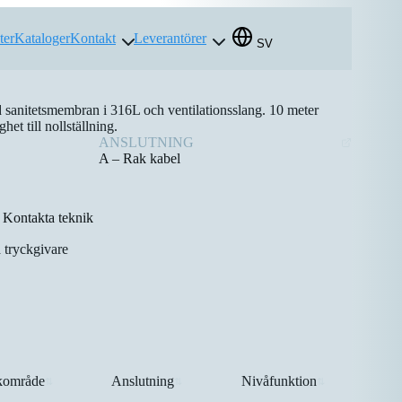
ter
Kataloger
Kontakt
Leverantörer
SV
ed sanitetsmembran i 316L och ventilationsslang. 10 meter
het till nollställning.
ANSLUTNING
A – Rak kabel
Kontakta teknik
 tryckgivare
kområde
Anslutning
Nivåfunktion
⇅
⇅
⇅