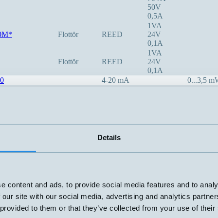
50V
0,5A
1VA
0M*
Flottör
REED
24V
0,1A
1VA
Flottör
REED
24V
0,1A
0
4-20 mA
0...3,5 
70VA
3-48V
1,5A
70W
3-48V
1,5A
Details
20VA
50V
1A
20VA
50V
e content and ads, to provide social media features and to analy
1A
 our site with our social media, advertising and analytics partn
80VA
50V
 provided to them or that they’ve collected from your use of their
1,3A