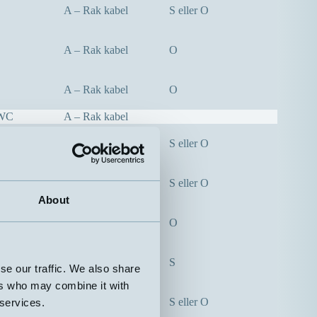
A – Rak kabel
S eller O
A – Rak kabel
O
A – Rak kabel
O
mWC
A – Rak kabel
A – Rak kabel
S eller O
A – Rak kabel
S eller O
About
A – Rak kabel
O
A – Rak kabel
S
se our traffic. We also share
ers who may combine it with
A – Rak kabel
S eller O
 services.