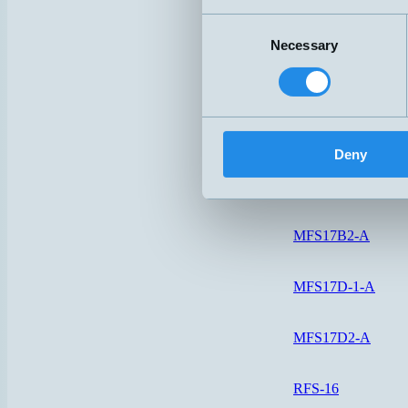
Consent
HS23-A-SI
Necessary
Selection
HS28-A-PUR-5M
MFS17A-1-O
Deny
MFS17A-1-S
MFS17B2-A
MFS17D-1-A
MFS17D2-A
RFS-16