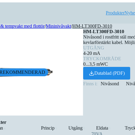
Produkter
Nyhe
& tempvakt med flottör
/
Mininivåvakt
/
HM-LT300FD-3010
HM-LT300FD-3010
Nivåsond i rostfritt stål m
kevlarförstärkt kabel. Möjlig
UTGÅNG
4-20 mA
TRYCKOMRÅDE
0...3,5 mWC
REKOMMENDERAD
Datablad (PDF)
Finns i:
Nivåsond
Nivå
ter
n
Princip
Utgång
Eldata
Tryc
▲
⇅
⇅
⇅
70VA