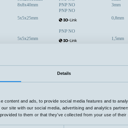
8x8x40mm
PNP NO
3mm
PNP NO
5x5x25mm
0,8mm
PNP NO
5x5x25mm
1,5mm
PNP NO
32x20x8mm
7mm
PNP NO och NC
Details
40x40x67mm
30mm
PNP NO och NC
40x40x67mm
20mm
e content and ads, to provide social media features and to analy
 our site with our social media, advertising and analytics partn
PNP NO och NC
 provided to them or that they’ve collected from your use of their
40x40x67mm
40mm