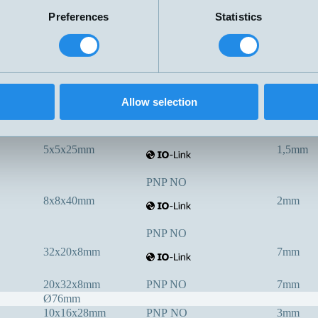
8x8x59mm
PNP NO
3mm
Preferences
Statistics
PNP NO
8x8x59mm
1,5mm
PNP NO
5x5x25mm
0,8mm
Allow selection
PNP NO
5x5x25mm
1,5mm
PNP NO
8x8x40mm
2mm
PNP NO
32x20x8mm
7mm
20x32x8mm
PNP NO
7mm
Ø76mm
10x16x28mm
PNP NO
3mm