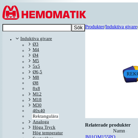
Hoppa till innehållet
Produkter
/
Induktiva givare
Sök
Induktiva givare
Ø3
M4
Ø4
M5
5x5
Ø6,5
REK
M8
Ø8
8x8
M12
M18
M30
40x40
Rektangulära
Analoga
Relaterade produkter
Höga Tryck
Namn
▲
Hög temperatur
B01QM155PO