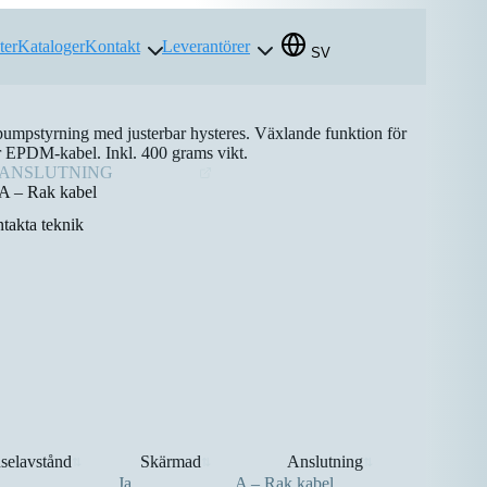
ter
Kataloger
Kontakt
Leverantörer
SV
pumpstyrning med justerbar hysteres. Växlande funktion för
er EPDM-kabel. Inkl. 400 grams vikt.
ANSLUTNING
A – Rak kabel
takta teknik
selavstånd
Skärmad
Anslutning
⇅
⇅
⇅
Ja
A – Rak kabel