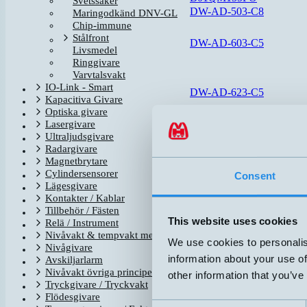
Svetssäker
DW-AD-503-C8
Maringodkänd DNV-GL
Chip-immune
Stålfront
DW-AD-603-C5
Livsmedel
Ringgivare
Varvtalsvakt
IO-Link - Smart
DW-AD-623-C5
Kapacitiva Givare
Optiska givare
Lasergivare
Ultraljudsgivare
DW-AD-703-C23
Radargivare
Magnetbrytare
Cylindersensorer
Consent
Lägesgivare
DW-AS-61A-C44
Kontakter / Kablar
Tillbehör / Fästen
This website uses cookies
Relä / Instrument
Nivåvakt & tempvakt med flottör
DW-AS-62A-C44
We use cookies to personalis
Nivågivare
information about your use of
Avskiljarlarm
Nivåvakt övriga principer
other information that you’ve
Tryckgivare / Tryckvakt
DW-AS-63A-C44
Flödesgivare