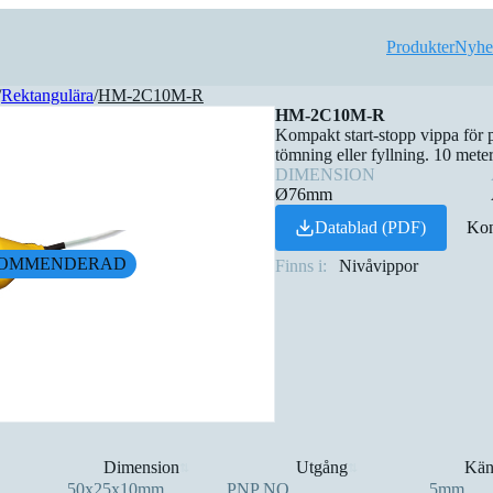
Produkter
Nyhe
/
Rektangulära
/
HM-2C10M-R
HM-2C10M-R
Kompakt start-stopp vippa för 
tömning eller fyllning. 10 met
DIMENSION
Ø76mm
Datablad (PDF)
Kon
OMMENDERAD
Finns i:
Nivåvippor
Dimension
Utgång
Kän
⇅
⇅
50x25x10mm
PNP NO
5mm