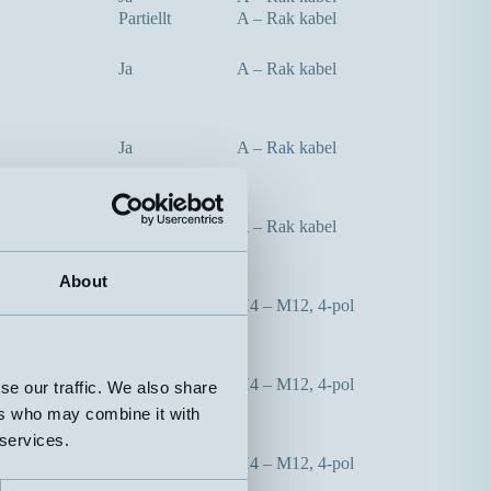
Partiellt
A – Rak kabel
Ja
A – Rak kabel
Ja
A – Rak kabel
Ja
A – Rak kabel
About
Nej
H4 – M12, 4-pol
Ja
H4 – M12, 4-pol
se our traffic. We also share
ers who may combine it with
 services.
Nej
H4 – M12, 4-pol