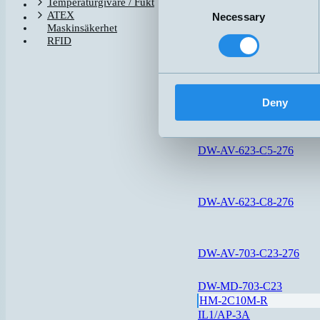
Consent
Temperaturgivare / Fukt
DW-AS-503-C8
ATEX
Necessary
Selection
Maskinsäkerhet
RFID
DW-AS-603-C8-001
DW-AV-603-C5-276
Deny
DW-AV-623-C5-276
DW-AV-623-C8-276
DW-AV-703-C23-276
DW-MD-703-C23
HM-2C10M-R
IL1/AP-3A