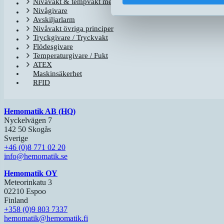
Nivåvakt & tempvakt med flottör
Nivågivare
Avskiljarlarm
Nivåvakt övriga principer
Tryckgivare / Tryckvakt
Flödesgivare
Temperaturgivare / Fukt
ATEX
Maskinsäkerhet
RFID
Hemomatik AB (HQ)
Nyckelvägen 7
142 50 Skogås
Sverige
+46 (0)8 771 02 20
info@hemomatik.se
Hemomatik OY
Meteorinkatu 3
02210 Espoo
Finland
+358 (0)9 803 7337
hemomatik@hemomatik.fi