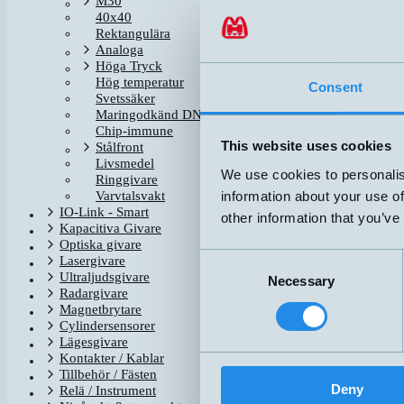
M30
40x40
DW-AD-713-04
Rektangulära
Analoga
Höga Tryck
Hög temperatur
DW-AV-713-04-276
Consent
Svetssäker
Maringodkänd DNV-GL
Chip-immune
H3FC-P-P050-K
This website uses cookies
Stålfront
Livsmedel
We use cookies to personalis
Ringgivare
information about your use of
Varvtalsvakt
IO-Link - Smart
other information that you’ve
Kapacitiva Givare
Optiska givare
Consent
Lasergivare
Ultraljudsgivare
Necessary
Selection
Radargivare
Magnetbrytare
Cylindersensorer
Lägesgivare
Kontakter / Kablar
Tillbehör / Fästen
Deny
Relä / Instrument