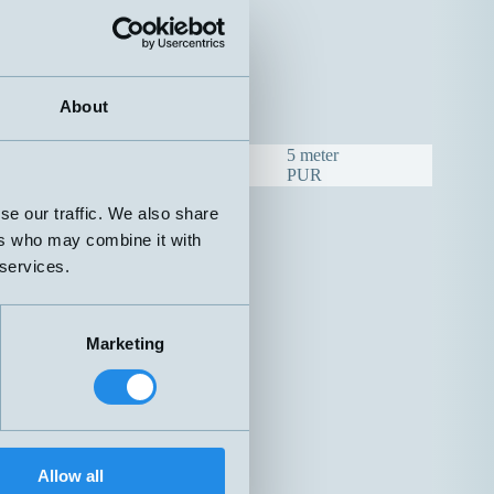
Nej
A – Rak kabel
Nej
F – M8, 3-pol
About
5 meter
H – M12, 3-pol
PUR
se our traffic. We also share
ers who may combine it with
 services.
Marketing
Allow all