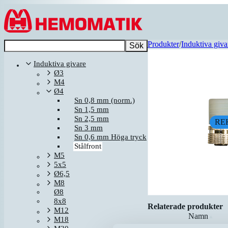
Hoppa till innehållet
Produkter
/
Induktiva giva
Sök
Induktiva givare
Ø3
M4
Ø4
Sn 0,8 mm (norm.)
Sn 1,5 mm
Sn 2,5 mm
RE
Sn 3 mm
Sn 0,6 mm Höga tryck
Stålfront
M5
5x5
Ø6,5
M8
Ø8
8x8
Relaterade produkter
M12
Namn
▲
M18