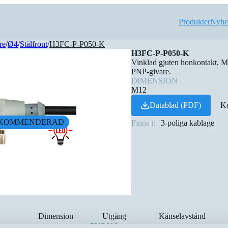
Produkter
Nyhe
re
/
Ø4
/
Stålfront
/
H3FC-P-P050-K
H3FC-P-P050-K
Vinklad gjuten honkontakt, M
PNP-givare.
DIMENSION
M12
Datablad (PDF)
Ko
KOMMENDERAD
Finns i:
3-poliga kablage
Dimension
Utgång
Känselavstånd
⇅
⇅
⇅
PNP NO