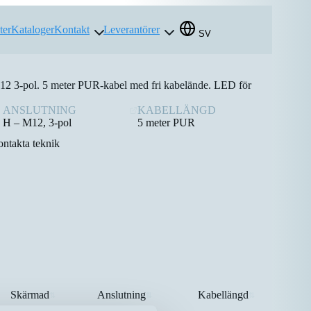
ter
Kataloger
Kontakt
Leverantörer
SV
12 3-pol. 5 meter PUR-kabel med fri kabelände. LED för
ANSLUTNING
KABELLÄNGD
H – M12, 3-pol
5 meter PUR
ntakta teknik
Skärmad
Anslutning
Kabellängd
⇅
⇅
⇅