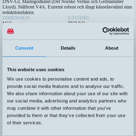
DNV-GL Maringodkänd (Det Norske Veritas och Germanisher
Lloyd). Stålfront V4A. Extremt robust och långt känselavstånd utan
reduktionsfaktor.
DIMENSION
UTGÅNG
M18
PNP NO
KÄNSELAVSTÅND
ANSLUTNING
10mm
A – Rak kabel
SKÄRMAD
Ja
Consent
Details
About
Datablad (PDF)
Kontakta teknik
Finns i:
Stålfront
Maringodkända DNV-GL induktiva givare
This website uses cookies
Relaterade produkter
We use cookies to personalise content and ads, to
Namn
Dimension
Utgång
Känselavstånd
Skä
▲
⇅
⇅
⇅
provide social media features and to analyse our traffic.
DW-AD-701-M18
M18x50mm
NPN NO
10mm
Ja
We also share information about your use of our site with
PNP NO
our social media, advertising and analytics partners who
DW-AD-703-M18-295
M18x50mm
10mm
Ja
may combine it with other information that you’ve
provided to them or that they’ve collected from your use
PNP NO
of their services.
DW-AD-713-M18
M18x50mm
20mm
Nej