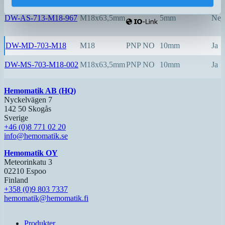
PNP NO
DW-AS-713-M18-967
M18x63,5mm
5mm
Nej
DW-MD-703-M18
M18
PNP NO
10mm
Ja
DW-MS-703-M18-002
M18x63,5mm
PNP NO
10mm
Ja
Hemomatik AB (HQ)
Nyckelvägen 7
142 50 Skogås
Sverige
+46 (0)8 771 02 20
info@hemomatik.se
Hemomatik OY
Meteorinkatu 3
02210 Espoo
Finland
+358 (0)9 803 7337
hemomatik@hemomatik.fi
Produkter