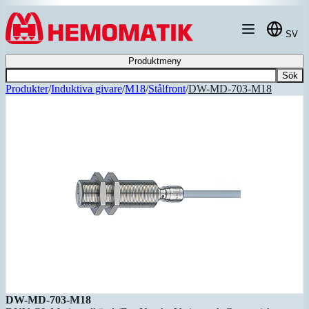
Hoppa till innehållet
SV
Produktmeny
Sök
Produkter
/
Induktiva givare
/
M18
/
Stålfront
/
DW-MD-703-M18
DW-MD-703-M18