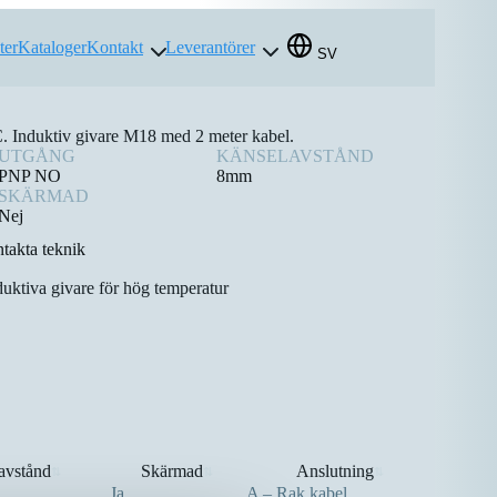
ter
Kataloger
Kontakt
Leverantörer
SV
C. Induktiv givare M18 med 2 meter kabel.
UTGÅNG
KÄNSELAVSTÅND
PNP NO
8mm
SKÄRMAD
Nej
takta teknik
duktiva givare för hög temperatur
avstånd
Skärmad
Anslutning
⇅
⇅
⇅
Ja
A – Rak kabel