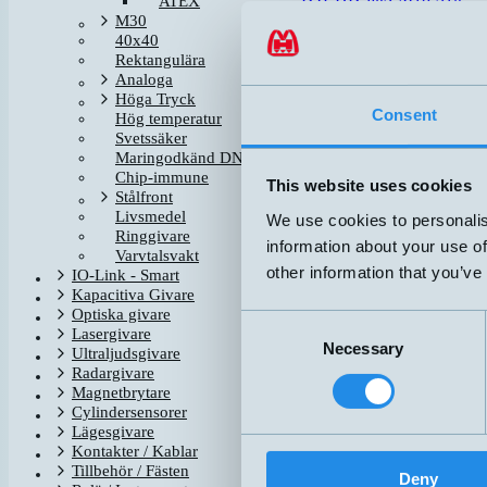
ATEX
DW-HD-613-M18-310
M30
40x40
Rektangulära
Analoga
Höga Tryck
Consent
Hög temperatur
Svetssäker
Maringodkänd DNV-GL
Chip-immune
This website uses cookies
Stålfront
Livsmedel
We use cookies to personalis
Ringgivare
information about your use of
Varvtalsvakt
other information that you’ve
IO-Link - Smart
Kapacitiva Givare
Optiska givare
Consent
Lasergivare
Necessary
Selection
Ultraljudsgivare
Radargivare
Magnetbrytare
Cylindersensorer
Lägesgivare
Kontakter / Kablar
Tillbehör / Fästen
Deny