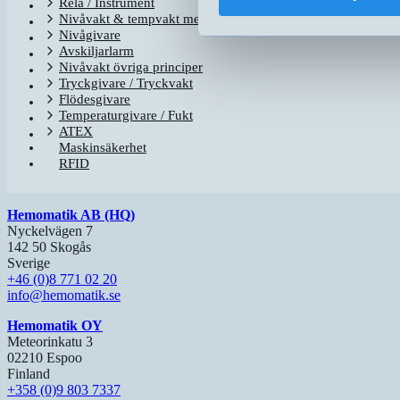
Relä / Instrument
Nivåvakt & tempvakt med flottör
Nivågivare
Avskiljarlarm
Nivåvakt övriga principer
Tryckgivare / Tryckvakt
Flödesgivare
Temperaturgivare / Fukt
ATEX
Maskinsäkerhet
RFID
Hemomatik AB (HQ)
Nyckelvägen 7
142 50 Skogås
Sverige
+46 (0)8 771 02 20
info@hemomatik.se
Hemomatik OY
Meteorinkatu 3
02210 Espoo
Finland
+358 (0)9 803 7337