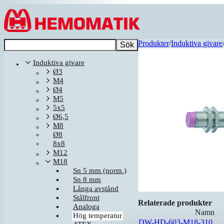
Hoppa till innehållet
Produkter
/
Induktiva givare
Sök
Induktiva givare
Ø3
M4
Ø4
M5
5x5
Ø6,5
M8
Ø8
8x8
M12
M18
Sn 5 mm (norm.)
Sn 8 mm
Långa avstånd
Stålfront
Relaterade produkter
Analoga
Namn
▲
Hög temperatur
DW-HD-603-M18-310