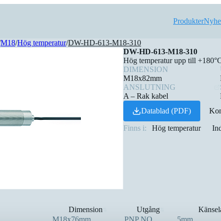
Produkter
Nyhe
/
M18
/
Hög temperatur
/
DW-HD-613-M18-310
DW-HD-613-M18-310
Hög temperatur upp till +180°
DIMENSION
M18x82mm
ANSLUTNING
A – Rak kabel
Datablad (PDF)
Kon
Finns i:
Hög temperatur
In
Dimension
Utgång
Känsel
⇅
⇅
M18x76mm
PNP NO
5mm