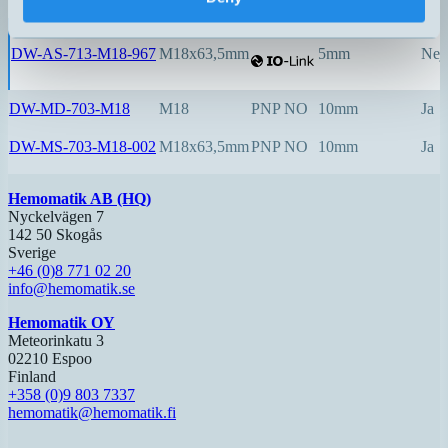
PNP NO
DW-AS-713-M18-967
M18x63,5mm
5mm
Nej
DW-MD-703-M18
M18
PNP NO
10mm
Ja
DW-MS-703-M18-002
M18x63,5mm
PNP NO
10mm
Ja
Hemomatik AB (HQ)
Nyckelvägen 7
142 50 Skogås
Sverige
+46 (0)8 771 02 20
info@hemomatik.se
Hemomatik OY
Meteorinkatu 3
02210 Espoo
Finland
+358 (0)9 803 7337
hemomatik@hemomatik.fi