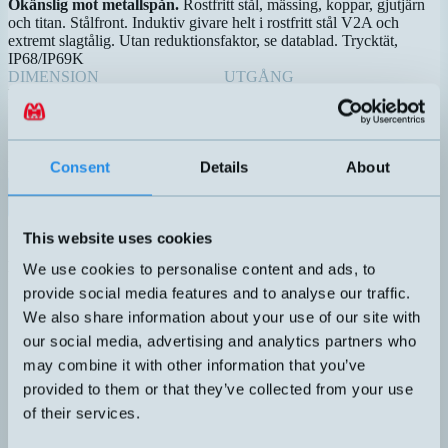
Okänslig mot metallspån.
Rostfritt stål, mässing, koppar, gjutjärn
och titan. Stålfront. Induktiv givare helt i rostfritt stål V2A och
extremt slagtålig. Utan reduktionsfaktor, se datablad. Trycktät,
IP68/IP69K
DIMENSION
UTGÅNG
M18x63,5mm
PNP NO
KÄNSELAVSTÅND
ANSLUTNING
5mm
H4 – M12, 4-pol
SKÄRMAD
Nej
Consent
Details
About
Datablad (PDF)
Kontakta teknik
Finns i:
Stålfront
Chip-immune induktiva givare
This website uses cookies
Relaterade produkter
We use cookies to personalise content and ads, to
Namn
Dimension
Utgång
Känselavstånd
Skä
▲
⇅
⇅
⇅
provide social media features and to analyse our traffic.
DW-AD-701-M18
M18x50mm
NPN NO
10mm
Ja
We also share information about your use of our site with
our social media, advertising and analytics partners who
PNP NO
may combine it with other information that you’ve
DW-AD-703-M18-295
M18x50mm
10mm
Ja
provided to them or that they’ve collected from your use
of their services.
PNP NO
DW-AD-713-M18
M18x50mm
20mm
Nej