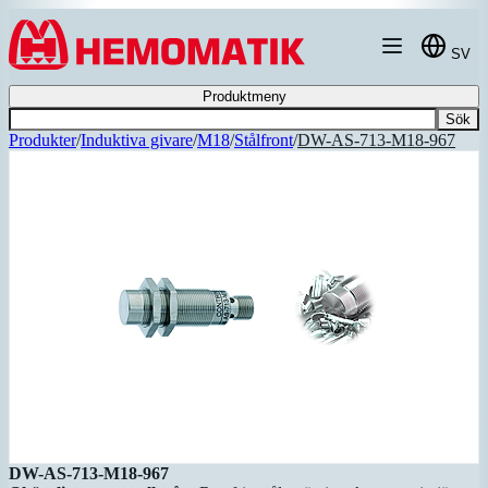
Hoppa till innehållet
SV
Produktmeny
Sök
Produkter
/
Induktiva givare
/
M18
/
Stålfront
/
DW-AS-713-M18-967
DW-AS-713-M18-967