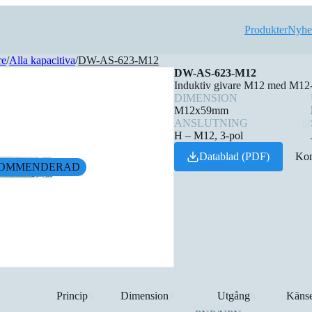
Produkter
Nyhe
re
/
Alla kapacitiva
/
DW-AS-623-M12
DW-AS-623-M12
Induktiv givare M12 med M12-
DIMENSION
M12x59mm
ANSLUTNING
H – M12, 3-pol
Datablad (PDF)
Kon
OMMENDERAD
Princip
Dimension
Utgång
Känse
⇅
⇅
⇅