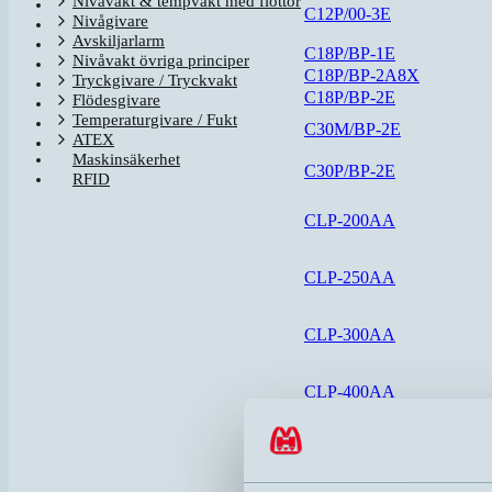
Nivåvakt & tempvakt med flottör
C12P/00-3E
Nivågivare
Avskiljarlarm
C18P/BP-1E
Nivåvakt övriga principer
C18P/BP-2A8X
Tryckgivare / Tryckvakt
C18P/BP-2E
Flödesgivare
Temperaturgivare / Fukt
C30M/BP-2E
ATEX
Maskinsäkerhet
C30P/BP-2E
RFID
CLP-200AA
CLP-250AA
CLP-300AA
CLP-400AA
DOL26-105102
DOL27-105303