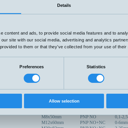
M12x59mm
4mm
Details
mA
V
M18x70mm
PNP
NPN
e content and ads, to provide social media features and to analy
2-tråd
 our site with our social media, advertising and analytics partn
69x100mm
20-280V
0-12m
 provided to them or that they’ve collected from your use of their
AC/DC
M30x117mm
PNP NO+NC
0-20m
PNP/NPN
G1/4" x77mm
NO/NC
Preferences
Statistics
R3/8 L=35
PNP NO
0-15m
00C
G1"x113mm
PNP NO+NC
0-20m
Ø50 Tri.Clam,
-100C
PNP NO+NC
0-20m
L=113mm
Kapacitiv
Ø30x14mm
PNP NO
0-10m
Allow selection
X
M32x80mm
PNP NO+NC
3-30m
M8x50mm
PNP NO
0,1-2,
M12x60mm
PNP NO+NC
0-6mm