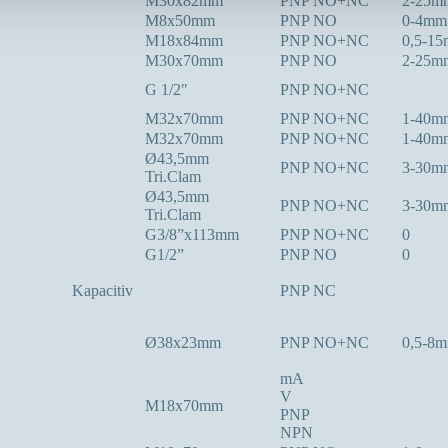
M30x82mm
PNP NO+NC
2-25m
M8x50mm
PNP NO
0-4mm
M18x84mm
PNP NO+NC
0,5-1
M30x70mm
PNP NO
2-25m
G 1/2"
PNP NO+NC
M32x70mm
PNP NO+NC
1-40m
M32x70mm
PNP NO+NC
1-40m
Ø43,5mm
PNP NO+NC
3-30m
Tri.Clam
Ø43,5mm
PNP NO+NC
3-30m
Tri.Clam
G3/8”x113mm
PNP NO+NC
0
G1/2”
PNP NO
0
Kapacitiv
PNP NC
Ø38x23mm
PNP NO+NC
0,5-8
mA
V
M18x70mm
PNP
NPN