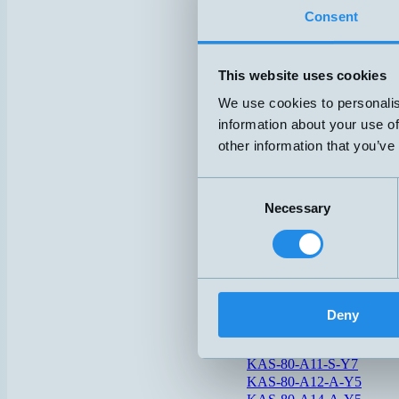
DW-AS-623-M12
Consent
i-Level
KFI
This website uses cookies
KFW
We use cookies to personalis
information about your use of
iDOL20-103275
other information that you’ve
iDOL27-105381
Consent
K1/4OO-J77AFZ
Necessary
Selection
K3/8NOP15J-HT125
KAS-80-26-A-PTFE-1"-1
KAS-80-26-A-PTFE-TRI
KAS-80-30/EM-S-ETW
Deny
KAS-80-35-A-M32-STE
KAS-80-A11-S-Y7
KAS-80-A12-A-Y5