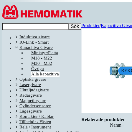
Hoppa till innehållet
Produkter
/
Kapacitiva Giva
Sök
Induktiva givare
IO-Link - Smart
Kapacitiva Givare
Miniatyr/Platta
M18 - M22
M30 - M32
Övriga
REK
Alla kapacitiva
Optiska givare
Lasergivare
Ultraljudsgivare
Radargivare
Magnetbrytare
Cylindersensorer
Lägesgivare
Kontakter / Kablar
Relaterade produkter
Tillbehör / Fästen
Namn
▲
Relä / Instrument