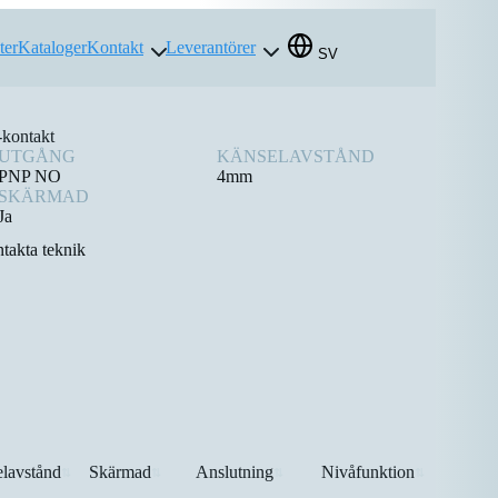
ter
Kataloger
Kontakt
Leverantörer
SV
kontakt
UTGÅNG
KÄNSELAVSTÅND
PNP NO
4mm
SKÄRMAD
Ja
takta teknik
lavstånd
Skärmad
Anslutning
Nivåfunktion
⇅
⇅
⇅
⇅