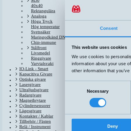
M30
40x40
DW-AD-603-M8E-652
Rektangulära
Analoga
Höga Tryck
Hög temperatur
DW-AD-713-04
Consent
Svetssäker
Maringodkänd DNV-GL
Chip-immune
This website uses cookies
Stålfront
DW-AV-713-04-276
Livsmedel
We use cookies to personalis
Ringgivare
information about your use of
Varvtalsvakt
IO-Link - Smart
other information that you’ve
Kapacitiva Givare
Optiska givare
Consent
Lasergivare
Ultraljudsgivare
Necessary
Selection
Radargivare
Magnetbrytare
Cylindersensorer
Lägesgivare
Kontakter / Kablar
Tillbehör / Fästen
Deny
Relä / Instrument