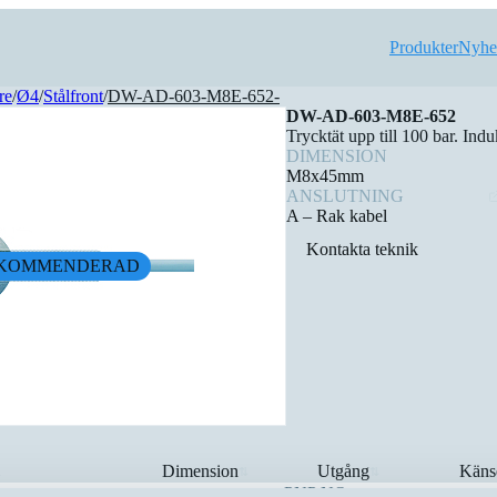
Produkter
Nyhe
re
/
Ø4
/
Stålfront
/
DW-AD-603-M8E-652-
DW-AD-603-M8E-652
Trycktät upp till 100 bar. Ind
DIMENSION
M8x45mm
ANSLUTNING
A – Rak kabel
Kontakta teknik
KOMMENDERAD
Dimension
Utgång
Käns
▲
⇅
⇅
PNP NO