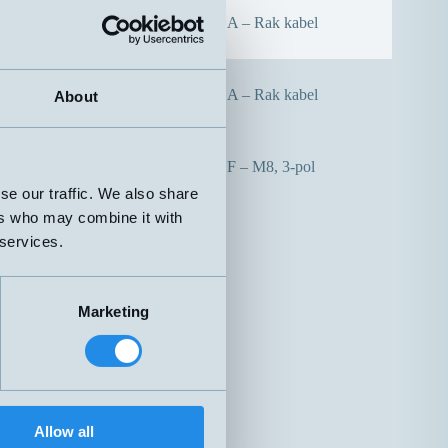
Ja
A – Rak kabel
Nej
A – Rak kabel
About
Nej
F – M8, 3-pol
se our traffic. We also share
ers who may combine it with
 services.
Marketing
Allow all