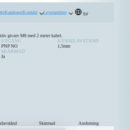
ter
Kataloger
Kontakt
Leverantörer
SV
uktiv givare M8 med 2 meter kabel.
UTGÅNG
KÄNSELAVSTÅND
PNP NO
1,5mm
SKÄRMAD
Ja
elavstånd
Skärmad
Anslutning
⇅
⇅
⇅