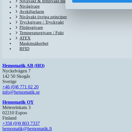
Nivåvakt & tempvakt med flottör
Nivågivare
Avskiljarlarm
Nivåvakt övriga principer
Tryckgivare / Tryckvakt
Flödesgivare
Temperaturgivare / Fukt
ATEX
Maskinsäkerhet
RFID
Hemomatik AB (HQ)
Nyckelvägen 7
142 50 Skogås
Sverige
+46 (0)8 771 02 20
info@hemomatik.se
Hemomatik OY
Meteorinkatu 3
02210 Espoo
Finland
+358 (0)9 803 7337
hemomatik@hemomatik.fi