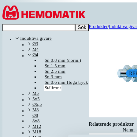
Hoppa till innehållet
Produkter
/
Induktiva giva
Sök
Induktiva givare
Ø3
M4
Ø4
Sn 0,8 mm (norm.)
Sn 1,5 mm
Sn 2,5 mm
RE
Sn 3 mm
Sn 0,6 mm Höga tryck
Stålfront
M5
5x5
Ø6,5
M8
Ø8
8x8
Relaterade produkter
M12
Namn
M18