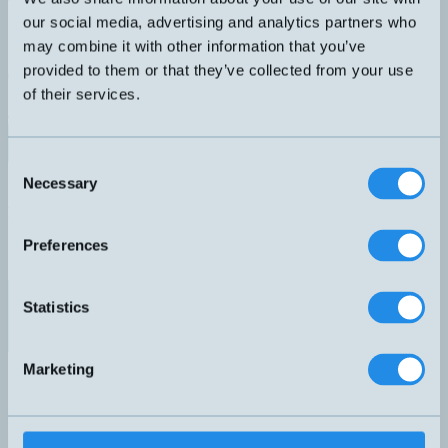
Trycktät upp till 20 bar. Induktiv givare M5 med 2 meter kabel.
our social media, advertising and analytics partners who
DIMENSION
UTGÅNG
M5x25mm
PNP NO
may combine it with other information that you’ve
KÄNSELAVSTÅND
ANSLUTNING
provided to them or that they’ve collected from your use
0,6mm
A – Rak kabel
of their services.
SKÄRMAD
Ja
Datablad (PDF)
Kontakta teknik
Consent
Finns i:
Höga tryck
Necessary
Selection
Relaterade produkter
Namn
Dimension
Utgång
Känselavstånd
Skärmad
▲
⇅
⇅
⇅
Preferences
DW-AD-503-P5
M5x27mm
PNP NO
1mm
Ja
PNP NO
Statistics
DW-AD-603-M5E
M5x25mm
0,6mm
Ja
PNP NO
Marketing
DW-AD-713-M5
M5x30mm
3mm
Nej