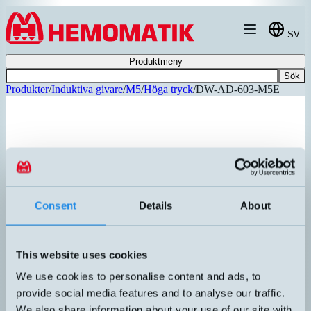
Hoppa till innehållet
SV
Produktmeny
Sök
Produkter
/
Induktiva givare
/
M5
/
Höga tryck
/
DW-AD-603-M5E
Consent
Details
About
This website uses cookies
We use cookies to personalise content and ads, to
provide social media features and to analyse our traffic.
DW-AD-603-M5E
We also share information about your use of our site with