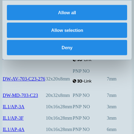
PNP NO
Allow all
DW-AV-603-C5-276
5x5x25mm
0,8mm
PNP NO
Allow selection
DW-AV-623-C5-276
5x5x25mm
1,5mm
Deny
PNP NO
DW-AV-623-C8-276
8x8x40mm
2mm
PNP NO
DW-AV-703-C23-276
32x20x8mm
7mm
DW-MD-703-C23
20x32x8mm
PNP NO
7mm
IL1/AP-3A
10x16x28mm
PNP NO
3mm
IL1/AP-3F
10x16x28mm
PNP NO
3mm
IL1/AP-4A
10x16x28mm
PNP NO
6mm