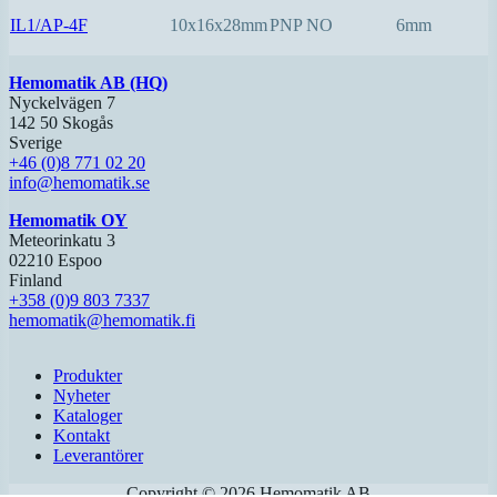
IL1/AP-4F
10x16x28mm
PNP NO
6mm
Hemomatik AB (HQ)
Nyckelvägen 7
142 50 Skogås
Sverige
+46 (0)8 771 02 20
info@hemomatik.se
Hemomatik OY
Meteorinkatu 3
02210 Espoo
Finland
+358 (0)9 803 7337
hemomatik@hemomatik.fi
Produkter
Nyheter
Kataloger
Kontakt
Leverantörer
Copyright ©
2026
Hemomatik AB