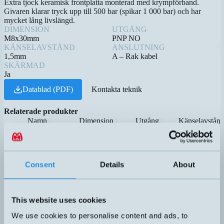
Extra tjock keramisk frontplatta monterad med krympförband.
Givaren klarar tryck upp till 500 bar (spikar 1 000 bar) och har
mycket lång livslängd.
DIMENSION
UTGÅNG
M8x30mm
PNP NO
KÄNSELAVSTÅND
ANSLUTNING
1,5mm
A – Rak kabel
SKÄRMAD
Ja
Datablad (PDF)
Kontakta teknik
Relaterade produkter
Namn
Dimension
Utgång
Känselavstån
▲
⇅
⇅
B01QM155PO
50x25x10mm
PNP NO
5mm
DW-AD-503-C8
8x8x40mm
PNP NO
3mm
Consent
Details
About
DW-AD-503-P8
M8x30mm
PNP NO
1,5mm
PNP NO
This website uses cookies
DW-AD-603-C5
5x5x25mm
0,8mm
We use cookies to personalise content and ads, to
PNP NO