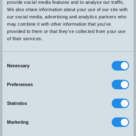
provide social media features and to analyse our traffic.
DW-AD-623-C5
5x5x25mm
1,5mm
We also share information about your use of our site with
our social media, advertising and analytics partners who
PNP NO
may combine it with other information that you’ve
DW-AD-703-C23
32x20x8mm
7mm
provided to them or that they’ve collected from your use
of their services.
PNP NO och NC
DW-AS-61A-C44
40x40x67mm
30mm
Consent
PNP NO och NC
Necessary
Selection
DW-AS-62A-C44
40x40x67mm
20mm
Preferences
PNP NO och NC
DW-AS-63A-C44
40x40x67mm
40mm
Statistics
DW-AS-503-C8
8x8x59mm
PNP NO
3mm
PNP NO
Marketing
DW-AS-603-C8-001
8x8x59mm
1,5mm