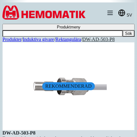
Hoppa till innehållet
SV
Produktmeny
Sök
Produkter
/
Induktiva givare
/
Rektangulära
/
DW-AD-503-P8
REKOMMENDERAD
DW-AD-503-P8