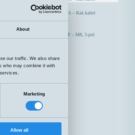
Nej
A – Rak kabel
About
Nej
F – M8, 3-pol
se our traffic. We also share
ers who may combine it with
 services.
Marketing
Allow all