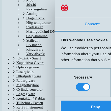
M30
40x40
Rektangulära
DW-AD-713-04
Analoga
Höga Tryck
Hög temperatur
Consent
Svetssäker
DW-AV-713-04-276
Maringodkänd DNV-GL
Chip-immune
This website uses cookies
Stålfront
Livsmedel
We use cookies to personalis
Ringgivare
information about your use of
Varvtalsvakt
IO-Link - Smart
other information that you’ve
Kapacitiva Givare
Optiska givare
Consent
Lasergivare
Ultraljudsgivare
Necessary
Selection
Radargivare
Magnetbrytare
Cylindersensorer
Lägesgivare
Kontakter / Kablar
Tillbehör / Fästen
Deny
Relä / Instrument