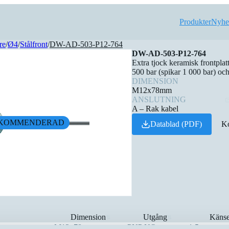
Produkter
Nyhe
re
/
Ø4
/
Stålfront
/
DW-AD-503-P12-764
DW-AD-503-P12-764
Extra tjock keramisk frontpla
500 bar (spikar 1 000 bar) o
DIMENSION
M12x78mm
ANSLUTNING
A – Rak kabel
KOMMENDERAD
Datablad (PDF)
Ko
Dimension
Utgång
Känse
⇅
⇅
M12x78mm
PNP NO
1,5mm