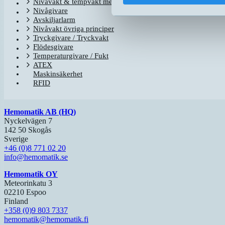
Nivåvakt & tempvakt med flottör
Nivågivare
Avskiljarlarm
Nivåvakt övriga principer
Tryckgivare / Tryckvakt
Flödesgivare
Temperaturgivare / Fukt
ATEX
Maskinsäkerhet
RFID
Hemomatik AB (HQ)
Nyckelvägen 7
142 50 Skogås
Sverige
+46 (0)8 771 02 20
info@hemomatik.se
Hemomatik OY
Meteorinkatu 3
02210 Espoo
Finland
+358 (0)9 803 7337
hemomatik@hemomatik.fi