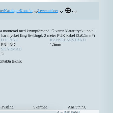
ter
Kataloger
Kontakt
Leverantörer
SV
tta monterad med krympförband. Givaren klarar tryck upp till
ch har mycket lång livslängd. 2 meter PUR-kabel (3x0,5mm²)
UTGÅNG
KÄNSELAVSTÅND
PNP NO
1,5mm
SKÄRMAD
Ja
ntakta teknik
lavstånd
Skärmad
Anslutning
⇅
⇅
⇅
Ja
A – Rak kabel