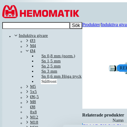
Hoppa till innehållet
Produkter
/
Induktiva giva
Sök
Induktiva givare
Ø3
M4
Ø4
Sn 0,8 mm (norm.)
Sn 1,5 mm
Sn 2,5 mm
RE
Sn 3 mm
Sn 0,6 mm Höga tryck
Stålfront
M5
5x5
Ø6,5
M8
Ø8
8x8
Relaterade produkter
M12
Namn
▲
M18
DW-AD-503-P12-764