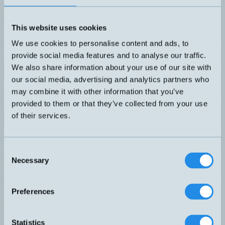
Extremt långt känselavstånd. Induktiv givare M5 med 2 meter kabel.
DIMENSION
UTGÅNG
M5x25mm
PNP NO
This website uses cookies
KÄNSELAVSTÅND
ANSLUTNING
2,5mm
A – Rak kabel
We use cookies to personalise content and ads, to
SKÄRMAD
provide social media features and to analyse our traffic.
Ja
We also share information about your use of our site with
Datablad (PDF)
Kontakta teknik
our social media, advertising and analytics partners who
may combine it with other information that you’ve
Relaterade produkter
Namn
Dimension
Utgång
Känselavstånd
Sk
provided to them or that they’ve collected from your use
▲
⇅
⇅
⇅
of their services.
DW-AD-503-M5
M5x25mm
PNP NO
2,5mm
Ja
PNP
LTK-0507-303
5x7x40mm
50mm
Light-On
Consent
PNP
Necessary
Light-On
Selection
LTR-C23PA-PMS-403
30x20x10mm
1,5 meter
Preferences
PNP
Light-On
Dark-On
LTR-C23PA-PMS-603
30x20x10mm
1,5 meter
Statistics