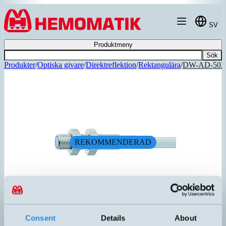
Hoppa till innehållet
SV
Produktmeny
Sök
Produkter
/
Optiska givare
/
Direktreflektion
/
Rektangulära
/
DW-AD-503
REKOMMENDERAD
Consent
Details
About
DW-AD-503-M5