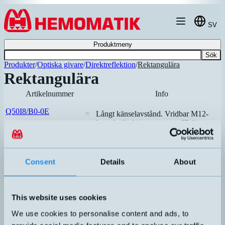
Hoppa till innehållet
SV
Produktmeny
Sök
Produkter
/
Optiska givare
/
Direktreflektion
/
Rektangulära
Rektangulära
Artikelnummer
Info
Q50I8/B0-0E
Långt känselavstånd. Vridbar M12-
kontakt för bästa montage. IR-ljus.
Rekommenderad
Högpresterande fotocell
Consent
Details
About
direktreflekterande med IO-link.
LTR-C23PA-PMS-403
Kompakt givarhus i vanlig
Rekommenderad
monteringsstandard. Justerbart
känselavstånd. Plastoptik, rött ljus.
This website uses cookies
We use cookies to personalise content and ads, to