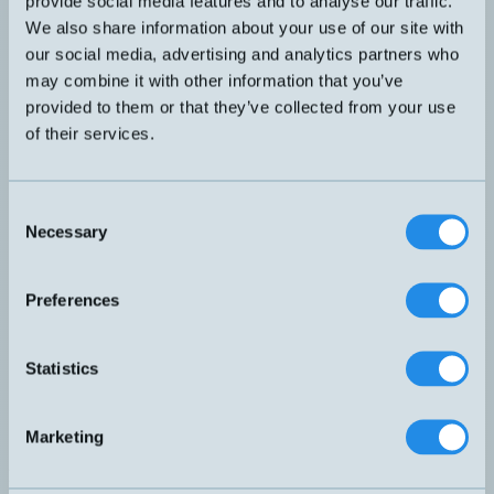
provide social media features and to analyse our traffic.
Extremt kompakt optisk givare med
LTK-0507-303
givarhus i rostfritt stål. Glasoptik, IR-ljus
We also share information about your use of our site with
our social media, advertising and analytics partners who
may combine it with other information that you’ve
Högpresterande fotocell
LTR-C23PA-PMS-603
provided to them or that they’ve collected from your use
direktreflekterande med IO-link.
of their services.
Kompakt givarhus i vanlig
monteringsstandard. Justerbart
känselavstånd. Plastoptik, rött ljus.
Consent
Kompakt givarhus i vanlig
Necessary
Selection
monteringsstandard. Valbar
QMR7/0P-0F
kontaktfunktion via knapp. Justerbart
känselavstånd. Plastoptik, rött ljus.
Preferences
Enkel och prisvärd fotocell i smidig
LTS-3031-303
storlek. Glasoptik, IR-ljus. Justerbar.
Statistics
Långt känselavstånd. Multispänning 20-
60VDC eller 20-253 VAC med
RX6/0T-3B
reläutgång. Valbar kontaktfunktion via
Marketing
knapp. Plastoptik. IR-ljus.
Hittar du inte den givare du söker?