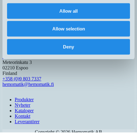
Ring 08-7713580 eller eposta på
teknik@hemomatik.se
så hjälper vi
er
Allow all
Hemomatik AB (HQ)
Nyckelvägen 7
Allow selection
142 50 Skogås
Sverige
+46 (0)8 771 02 20
info@hemomatik.se
Deny
Hemomatik OY
Meteorinkatu 3
02210 Espoo
Finland
+358 (0)9 803 7337
hemomatik@hemomatik.fi
Produkter
Nyheter
Kataloger
Kontakt
Leverantörer
Copyright ©
2026
Hemomatik AB