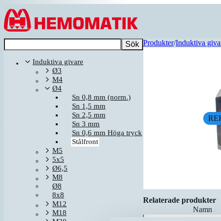
Hoppa till innehållet
Produkter
/
Induktiva giva
Sök
Induktiva givare
Ø3
M4
Ø4
Sn 0,8 mm (norm.)
Sn 1,5 mm
Sn 2,5 mm
RE
Sn 3 mm
Sn 0,6 mm Höga tryck
Stålfront
M5
5x5
Ø6,5
M8
Ø8
8x8
Relaterade produkter
M12
Namn
▲
M18