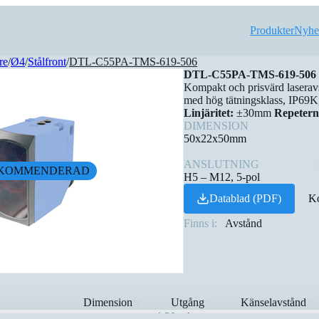
Produkter
Nyhe
re
/
Ø4
/
Stålfront
/
DTL-C55PA-TMS-619-506
DTL-C55PA-TMS-619-506
Kompakt och prisvärd laserav
med hög tätningsklass, IP69K
Linjäritet:
±30mm
Repetern
DIMENSION
50x22x50mm
ANSLUTNING
KOMMENDERAD
H5 – M12, 5-pol
Datablad (PDF)
Ko
Finns i:
Avstånd
Dimension
Utgång
Känselavstånd
⇅
⇅
⇅
4-20mA