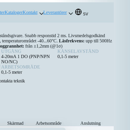
ter
Kataloger
Kontakt
Leverantörer
SV
ståndsgivare. Snabb responstid 2 ms. Livsmedelsgodkänd
, temperaturområdet -40...60°C.
Läsfrekvens:
upp till 500Hz
oggrannhet:
från ±1,2mm (@1σ)
UTGÅNG
KÄNSELAVSTÅND
4-20mA 1 DO (PNP/NPN
0,1-5 meter
NO/NC)
ARBETSOMRÅDE
0,1-5 meter
ntakta teknik
Skärmad
Arbetsområde
Anslutning
⇅
⇅
⇅