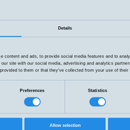
1 DO
(PNP/NPN
506
50x22x50mm
0,1-5 meter
NO/NC)
Details
PNP NO
Ø4x30mm
3mm
e content and ads, to provide social media features and to analy
PNP NO
 our site with our social media, advertising and analytics partn
Ø4x30mm
3mm
 provided to them or that they’ve collected from your use of their
Preferences
Statistics
Allow selection