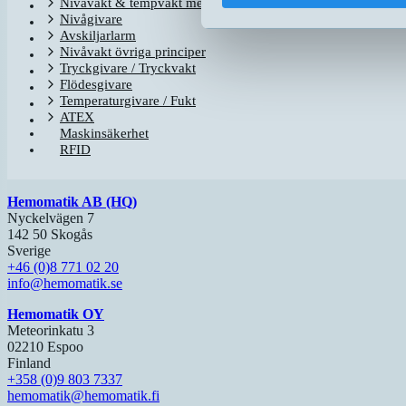
Nivåvakt & tempvakt med flottör
Nivågivare
Avskiljarlarm
Nivåvakt övriga principer
Tryckgivare / Tryckvakt
Flödesgivare
Temperaturgivare / Fukt
ATEX
Maskinsäkerhet
RFID
Hemomatik AB (HQ)
Nyckelvägen 7
142 50 Skogås
Sverige
+46 (0)8 771 02 20
info@hemomatik.se
Hemomatik OY
Meteorinkatu 3
02210 Espoo
Finland
+358 (0)9 803 7337
hemomatik@hemomatik.fi