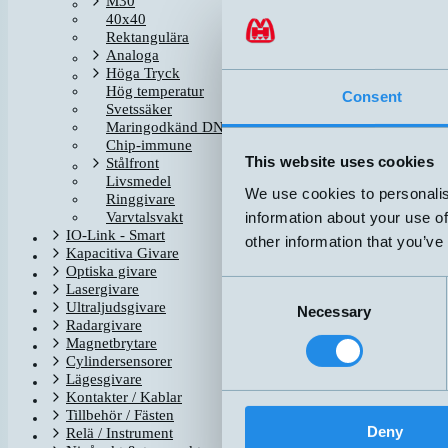
M30
40x40
Rektangulära
DTL-C55PA-TMS-619-
Analoga
Höga Tryck
Hög temperatur
Consent
Svetssäker
Maringodkänd DNV-GL
Chip-immune
DW-AD-713-04
This website uses cookies
Stålfront
Livsmedel
We use cookies to personalis
Ringgivare
information about your use of
Varvtalsvakt
DW-AV-713-04-276
IO-Link - Smart
other information that you’ve
Kapacitiva Givare
Optiska givare
Consent
Lasergivare
Ultraljudsgivare
Necessary
Selection
Radargivare
Magnetbrytare
Cylindersensorer
Lägesgivare
Kontakter / Kablar
Tillbehör / Fästen
Deny
Relä / Instrument