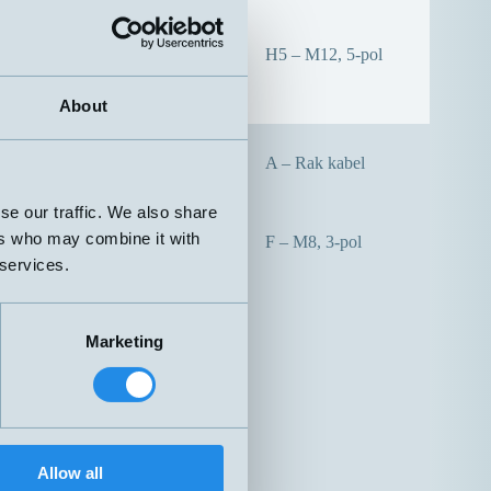
0,1-5 meter
H5 – M12, 5-pol
About
Nej
A – Rak kabel
se our traffic. We also share
ers who may combine it with
Nej
F – M8, 3-pol
 services.
Marketing
Allow all