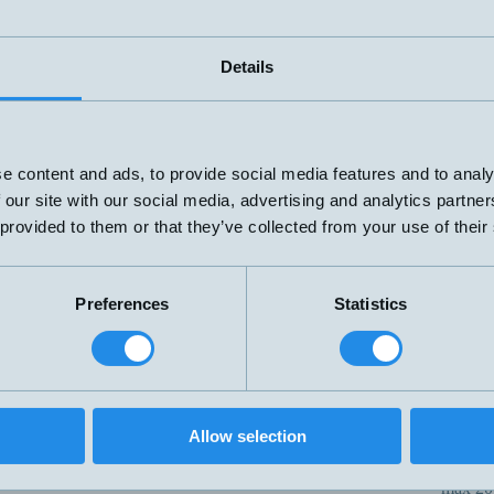
30-25
/TC
M30x84mm
1xPNP
max 3
30-25
D/TC
M30x84mm
2xPNP
max 3
Details
1xPNP
30-25
IU/TC
M30x84mm
och
max 3
0-10V/4-20mA
30-25
U/TC
M30x84mm
0-10V/4-20mA
max 3
e content and ads, to provide social media features and to analy
65-35
 our site with our social media, advertising and analytics partn
/TC
M30x84mm
1xPNP
max 6
 provided to them or that they’ve collected from your use of their
65-35
D/TC
M30x84mm
2xPNP
max 6
1xPNP
65-35
IU/TC
M30x84mm
och
Preferences
Statistics
max 6
0-10V/4-20mA
Push-Pull IO-Link
65-35
/TC
M30x84mm
max 6
65-35
Allow selection
U/TC
M30x84mm
0-10V/4-20mA
max 6
200-1
D/TC
M30x84mm
1xPNP
max 2