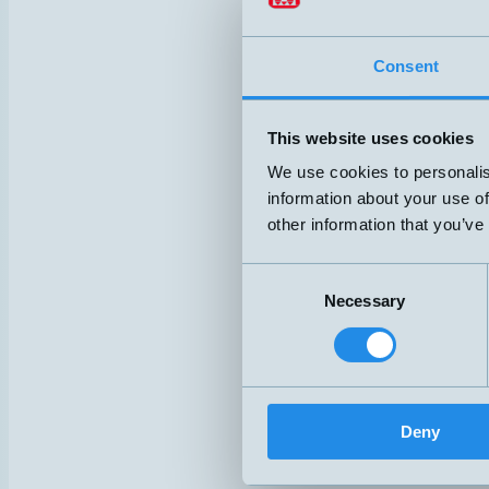
mic+25/D
mic+25/D
Consent
mic+25/D
This website uses cookies
mic+25/I
We use cookies to personalis
information about your use of
mic+35/D
other information that you’ve
mic+35/D
Consent
mic+35/D
Necessary
Selection
mic+35/F
Deny
mic+35/I
mic+130/