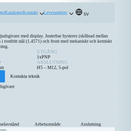
ter
Kataloger
Kontakt
Leverantörer
SV
judsgivare med display. Justerbar hysteres (skillnad mellan
s i rostfritt stål (1.4571) och front med mekaniskt och kemiskt
ning.
UTGÅNG
1xPNP
D
ANSLUTNING
mm
H5 – M12, 5-pol
Kontakta teknik
dsgivare
selavstånd
Arbetsområde
Anslutning
⇅
⇅
⇅
0mm