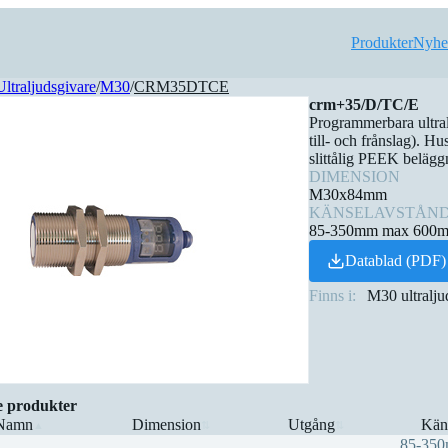
Produkter
Nyhe
Ultraljudsgivare
/
M30
/
CRM35DTCE
crm+35/D/TC/E
Programmerbara ultral
till- och frånslag). Hu
slittålig PEEK belägg
DIMENSION
M30x84mm
KÄNSELAVSTÅN
85-350mm max 600
Datablad (PDF)
Finns i:
M30 ultralju
e produkter
Namn
Dimension
Utgång
Kän
▲
⇅
⇅
85-35