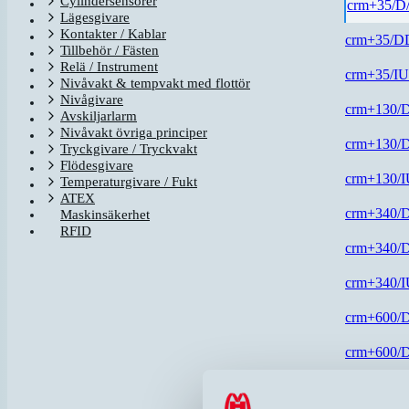
Cylindersensorer
crm+35/D
Lägesgivare
Kontakter / Kablar
crm+35/D
Tillbehör / Fästen
Relä / Instrument
crm+35/I
Nivåvakt & tempvakt med flottör
Nivågivare
crm+130/
Avskiljarlarm
Nivåvakt övriga principer
crm+130/
Tryckgivare / Tryckvakt
Flödesgivare
crm+130/
Temperaturgivare / Fukt
ATEX
crm+340/
Maskinsäkerhet
RFID
crm+340/
crm+340/
crm+600/
crm+600/
crm+600/