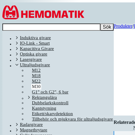
Hoppa till innehållet
Produkter
/
Sök
Induktiva givare
IO-Link - Smart
Kapacitiva Givare
Optiska givare
Lasergivare
Ultraljudsgivare
M12
M18
M22
M30
G1" och G2", 6 bar
Rektangulära
Dubbelarkskontroll
Kantstyrning
Etikett/skarvdetektion
Tillbehör och mjukvara för ultraljudsgivare
Relaterad
Radargivare
Magnetbrytare