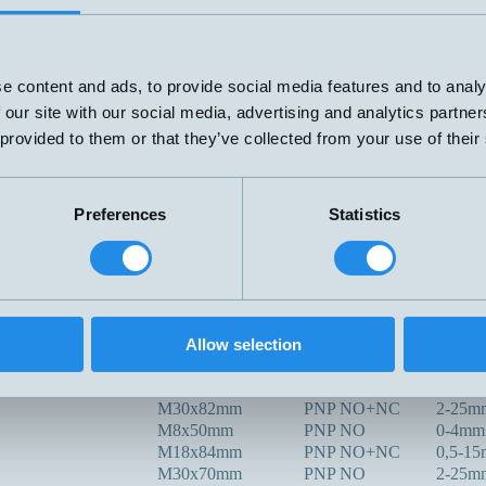
V
M18x70mm
PNP
NPN
2-tråd
69x100mm
20-280V
0-12m
e content and ads, to provide social media features and to analy
AC/DC
 our site with our social media, advertising and analytics partn
M30x117mm
PNP NO+NC
0-20m
 provided to them or that they’ve collected from your use of their
PNP/NPN
G1/4" x77mm
NO/NC
R3/8 L=35
PNP NO
0-15m
Preferences
Statistics
00C
G1"x113mm
PNP NO+NC
0-20m
Ø50 Tri.Clam,
-100C
PNP NO+NC
0-20m
L=113mm
Kapacitiv
Ø30x14mm
PNP NO
0-10m
X
M32x80mm
PNP NO+NC
3-30m
Allow selection
M8x50mm
PNP NO
0,1-2,
M12x60mm
PNP NO+NC
0-6mm
M30x82mm
PNP NO+NC
2-25m
M8x50mm
PNP NO
0-4mm
M18x84mm
PNP NO+NC
0,5-1
M30x70mm
PNP NO
2-25m