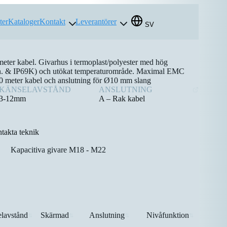
ter
Kataloger
Kontakt
Leverantörer
SV
eter kabel. Givarhus i termoplast/polyester med hög
in. & IP69K) och utökat temperaturområde. Maximal EMC
20 meter kabel och anslutning för Ø10 mm slang
KÄNSELAVSTÅND
ANSLUTNING
3-12mm
A – Rak kabel
takta teknik
Kapacitiva givare M18 - M22
lavstånd
Skärmad
Anslutning
Nivåfunktion
⇅
⇅
⇅
⇅