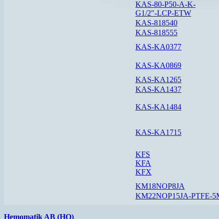
KAS-80-P50-A-K-
G1/2"-LCP-ETW
KAS-818540
KAS-818555
KAS-KA0377
KAS-KA0869
KAS-KA1265
KAS-KA1437
KAS-KA1484
KAS-KA1715
KFS
KFA
KFX
KM18NOP8JA
KM22NOP15JA-PTFE-5
Hemomatik AB (HQ)