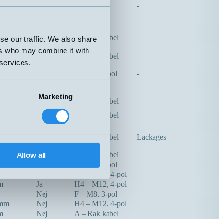
-
m
Ja
A – Rak kabel
se our traffic. We also share
ers who may combine it with
m
Nej
A – Rak kabel
 services.
Nej
F – M8, 3-pol
-
m
Nej
Plint
Marketing
m
Nej
A – Rak kabel
m
Nej
A – Rak kabel
m
Ja
A – Rak kabel
Lackages
m
Nej
A – Rak kabel
Allow all
5mm
Ja
F – M8, 3-pol
Ja
H4 – M12, 4-pol
m
Ja
H4 – M12, 4-pol
Nej
F – M8, 3-pol
5mm
Nej
H4 – M12, 4-pol
m
Nej
A – Rak kabel