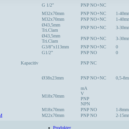
G 1/2"
PNP NO+NC
M32x70mm
PNP NO+NC
1-40m
M32x70mm
PNP NO+NC
1-40m
Ø43,5mm
PNP NO+NC
3-30m
Tri.Clam
Ø43,5mm
PNP NO+NC
3-30m
Tri.Clam
G3/8”x113mm
PNP NO+NC
0
G1/2”
PNP NO
0
Kapacitiv
PNP NC
Ø38x23mm
PNP NO+NC
0,5-8
mA
V
M18x70mm
PNP
NPN
M18x70mm
PNP NO
1-8mm
M
M22x70mm
PNP NO
2-15m
Produkter