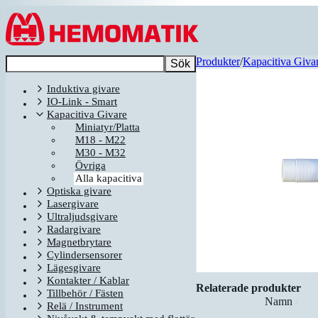
Hoppa till innehållet
Produkter
/
Kapacitiva Giva
Sök
Induktiva givare
IO-Link - Smart
Kapacitiva Givare
Miniatyr/Platta
M18 - M22
M30 - M32
Övriga
Alla kapacitiva
Optiska givare
Lasergivare
Ultraljudsgivare
Radargivare
Magnetbrytare
Cylindersensorer
Lägesgivare
Kontakter / Kablar
Relaterade produkter
Tillbehör / Fästen
Namn
▲
Relä / Instrument