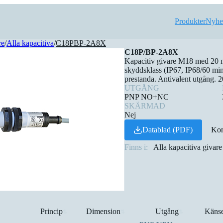
Produkter
Nyhe
re
/
Alla kapacitiva
/
C18PBP-2A8X
C18P/BP-2A8X
Kapacitiv givare M18 med 20 m
skyddsklass (IP67, IP68/60 m
prestanda. Antivalent utgång. 
UTGÅNG
PNP NO+NC
SKÄRMAD
Nej
Datablad (PDF)
Kon
Finns i:
Alla kapacitiva givare
Princip
Dimension
Utgång
Känse
⇅
⇅
⇅