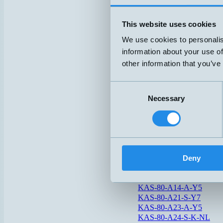
KFI
KFW
This website uses cookies
iDOL20-103275
We use cookies to personalis
information about your use of
iDOL27-105381
other information that you’ve
K1/4OO-J77AFZ
Consent
K3/8NOP15J-HT125
Necessary
Selection
KAS-80-26-A-PTFE-1"-1
KAS-80-26-A-PTFE-TRI
KAS-80-30/EM-S-ETW
KAS-80-35-A-M32-STE
Deny
KAS-80-A11-S-Y7
KAS-80-A12-A-Y5
KAS-80-A14-A-Y5
KAS-80-A21-S-Y7
KAS-80-A23-A-Y5
KAS-80-A24-S-K-NL