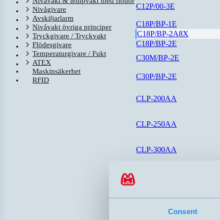
Nivåvakt & tempvakt med flottör
C12P/00-3E
Nivågivare
Avskiljarlarm
C18P/BP-1E
Nivåvakt övriga principer
C18P/BP-2A8X
Tryckgivare / Tryckvakt
C18P/BP-2E
Flödesgivare
Temperaturgivare / Fukt
C30M/BP-2E
ATEX
Maskinsäkerhet
C30P/BP-2E
RFID
CLP-200AA
CLP-250AA
CLP-300AA
CLP-400AA
DOL26-105102
DOL27-105303
Consent
i-Level