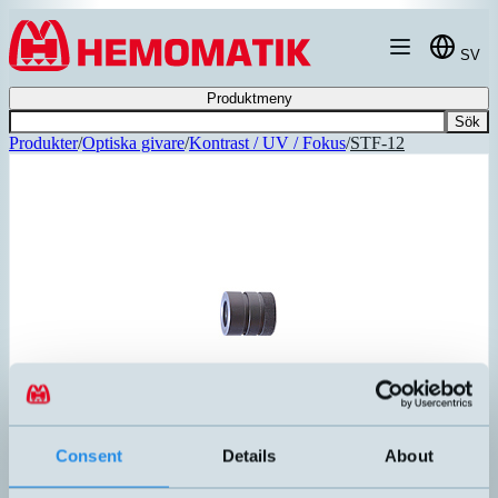
Hoppa till innehållet
SV
Produktmeny
Sök
Produkter
/
Optiska givare
/
Kontrast / UV / Fokus
/
STF-12
Consent
Details
About
STF-12