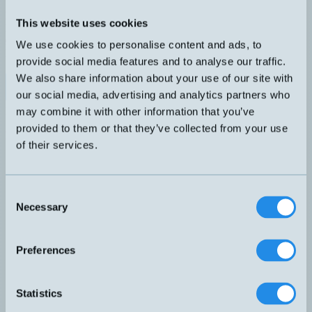
Separat lins som används tillsammans med M18 special fotoceller
känselavstånd 12mm.
This website uses cookies
DIMENSION
UTGÅNG
Ø21x23mm
Lins som tillbehör
We use cookies to personalise content and ads, to
KÄNSELAVSTÅND
provide social media features and to analyse our traffic.
12mm
We also share information about your use of our site with
Datablad (PDF)
Kontakta teknik
our social media, advertising and analytics partners who
Finns i:
Kontrast / UV / Fokus
may combine it with other information that you’ve
provided to them or that they’ve collected from your use
Relaterade produkter
of their services.
Namn
Dimension
Utgång
Känselavstånd
Anslutning
▲
⇅
⇅
⇅
⇅
Push-
H4 – M12,
KTS-4155-407
50x40x15mm
12mm
Pull
4-pol
PNP
Consent
Light-
C – Vinklad
Necessary
LDLU/0P-0C
M18x88mm
Selection
On
kabel
Dark-On
PNP
Preferences
Light-
C – Vinklad
LTB/0P-0C
M18x88mm
On
kabel
Dark-On
PNP
Statistics
Light-
C – Vinklad
SAT/0P-0C
M18x80mm