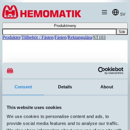
Hoppa till innehållet
SV
Produktmeny
Sök
Produkter
/
Tillbehör / Fästen
/
Fästen
/
Rektangulära
/
ST103
Consent
Details
About
This website uses cookies
We use cookies to personalise content and ads, to
provide social media features and to analyse our traffic.
ST103