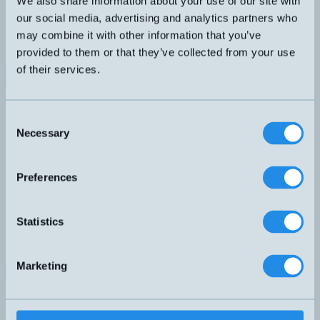
We also share information about your use of our site with
Fäste "vertikal protective" i rostfritt stål, V2A. Lämplig för
rektangulära fotoceller med hålbild 25,5mm (cc-mått). Passar C23-,
our social media, advertising and analytics partners who
S3N- och QM-serien.
may combine it with other information that you’ve
DIMENSION
provided to them or that they’ve collected from your use
Rektangulär
of their services.
Datablad (PDF)
Kontakta teknik
Finns i:
Rektangulära
Consent
Relaterade produkter
Necessary
Selection
Namn
Dimension
Nivåfunktion
▲
⇅
⇅
MW-ZWS2
Rektangulär
-
Preferences
MW-ZWS3
Rektangulär
-
Statistics
ST01
Rektangulär
ST101
Rektangulär
ST102
Rektangulär
Marketing
ST103
Rektangulär
ST104
Rektangulär
SV59-HM40-BRACKET
59x40x29