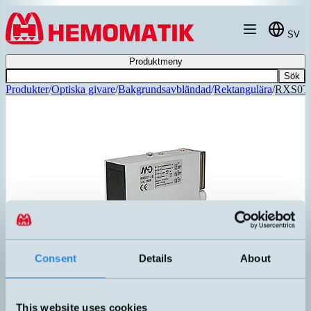
Hoppa till innehållet
SV
Produktmeny
Sök
Produkter
/
Optiska givare
/
Bakgrundsavbländad
/
Rektangulära
/
RXS0T
Consent
Details
About
RXS/0T-3A
This website uses cookies