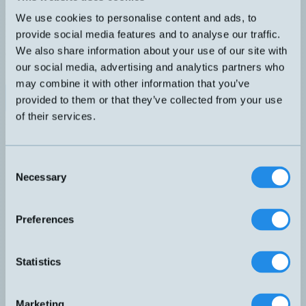
Långt känselavstånd. Multispänning 20-60VDC eller 20-253 VAC
med reläutgång. Valbar kontaktfunktion via knapp. Plastoptik. IR-
We use cookies to personalise content and ads, to
ljus.
provide social media features and to analyse our traffic.
DIMENSION
UTGÅNG
We also share information about your use of our site with
80x61x26mm
Relä Light-On Dark-On
KÄNSELAVSTÅND
ANSLUTNING
our social media, advertising and analytics partners who
50-300mm
H4 – M12, 4-pol
may combine it with other information that you’ve
Datablad (PDF)
Kontakta teknik
provided to them or that they’ve collected from your use
of their services.
Finns i:
Rektangulära
Relaterade produkter
Namn
Dimension
Utgång
Känselavstånd
▲
⇅
⇅
Consent
PNP
Necessary
LHR-C12PA-NMV-303
21,8x7,7x13,5mm
30mm
Selection
Light-On
PNP
Light-On
Preferences
LHR-C23PA-PMS-403
30x20x10mm
10-300mm
PNP
Statistics
LHS-3131-303
30x30x15mm
15-200mm
Light-On
PNP
LHS-4150-103
40x50x15mm
Light-On
25-500mm
Marketing