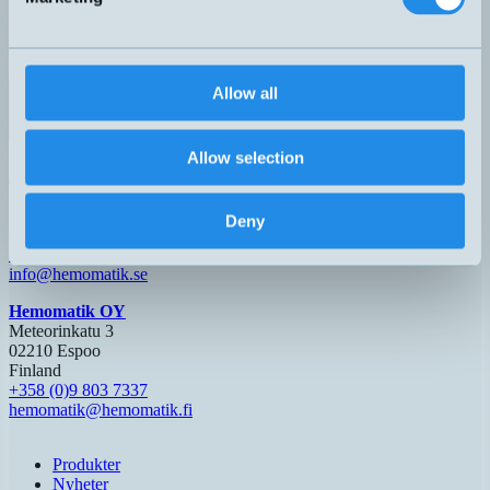
Dark-On
PNP
QMIS/0P-0F
31x21x13mm
Light-On
30-400mm
Dark-On
Relä
Allow all
RXS/0T-3A
80x61x26mm
Light-On
50-300mm
Dark-On
Allow selection
Hemomatik AB (HQ)
Nyckelvägen 7
142 50 Skogås
Deny
Sverige
+46 (0)8 771 02 20
info@hemomatik.se
Hemomatik OY
Meteorinkatu 3
02210 Espoo
Finland
+358 (0)9 803 7337
hemomatik@hemomatik.fi
Produkter
Nyheter