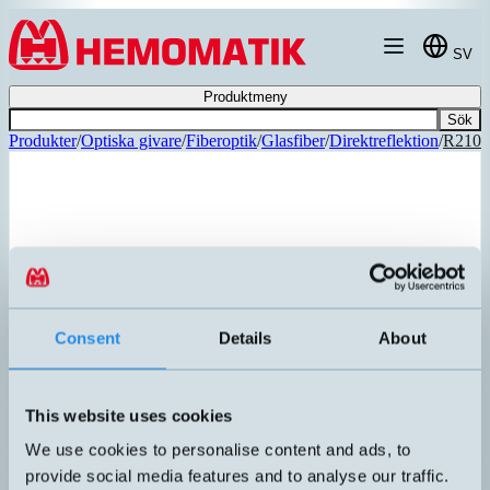
Hoppa till innehållet
SV
Produktmeny
Sök
Produkter
/
Optiska givare
/
Fiberoptik
/
Glasfiber
/
Direktreflektion
/
R210
Consent
Details
About
This website uses cookies
We use cookies to personalise content and ads, to
R2/1000-PVC
provide social media features and to analyse our traffic.