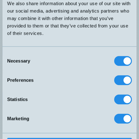
Glasfiber med PVC hölje. Min. böj radie 10mm. Temperaturområde
We also share information about your use of our site with
-20…80°C. Skyddsklass IP65.
our social media, advertising and analytics partners who
DIMENSION
UTGÅNG
Ø3/Ø4,5x25mm
4040
may combine it with other information that you’ve
KÄNSELAVSTÅND
PRINCIP
provided to them or that they’ve collected from your use
0-50mm
Direkt
of their services.
KABELLÄNGD
ELDATA
1 meter
4040
Datablad (PDF)
Kontakta teknik
Consent
Finns i:
Direktreflektion
Necessary
Selection
Relaterade produkter
Namn
Princip
Dimension
Utgång
Känselavstånd
Eldata
▲
⇅
⇅
⇅
⇅
Preferences
Ø3/
R2/500-PVC
Direkt
4040
0-50mm
4040
Ø4,5x25mm
Ø3/
R2/1000-PVC
Direkt
4040
0-50mm
4040
Statistics
Ø4,5x25mm
Ø3/
R2/3000-PVC
Direkt
4040
0-50mm
4040
Ø4,5x25mm
Marketing
Ø6/
R3/1000-M
Direkt
4040
0-200mm
4040
Ø8x25mm
Ø6/
R3/1500-M
Direkt
4040
0-200mm
4040
Ø8x25mm