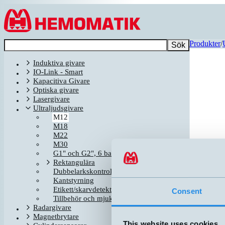
Hoppa till innehållet
Produkter
/
Sök
Induktiva givare
IO-Link - Smart
Kapacitiva Givare
Optiska givare
Lasergivare
Ultraljudsgivare
M12
M18
M22
M30
G1" och G2", 6 bar
Rektangulära
Dubbelarkskontroll
Kantstyrning
Etikett/skarvdetektion
Consent
Tillbehör och mjukvara för ultraljudsgivare
Relaterad
Radargivare
N
Magnetbrytare
This website uses cookies