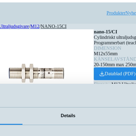
Produkter
Nyhe
Ultraljudsgivare
/
M12
/
NANO-15CI
nano-15/CI
Cylindriskt ultraljud
Programmerbart (teach
DIMENSION
M12x55mm
KÄNSELAVSTÅN
20-150mm max 250
Datablad (PDF)
Finns i:
M12 Ultralju
Details
e produkter
amn
Dimension
Utgång
▲
⇅
⇅
Push-Pull