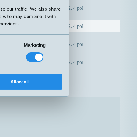
0mm
H4 – M12, 4-pol
se our traffic. We also share
50mm
ers who may combine it with
0mm
 services.
H4 – M12, 4-pol
50mm
0mm
H4 – M12, 4-pol
Marketing
50mm
0mm
H4 – M12, 4-pol
50mm
Allow all