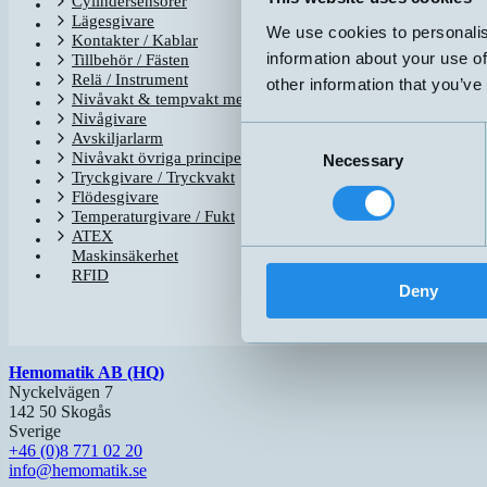
Cylindersensorer
Lägesgivare
nano-15/C
We use cookies to personalis
Kontakter / Kablar
information about your use of
Tillbehör / Fästen
Relä / Instrument
other information that you’ve
nano-15/C
Nivåvakt & tempvakt med flottör
Nivågivare
Consent
Avskiljarlarm
nano-24/C
Nivåvakt övriga principer
Necessary
Selection
Tryckgivare / Tryckvakt
Flödesgivare
Temperaturgivare / Fukt
nano-24/C
ATEX
Maskinsäkerhet
RFID
Deny
Hemomatik AB (HQ)
Nyckelvägen 7
142 50 Skogås
Sverige
+46 (0)8 771 02 20
info@hemomatik.se