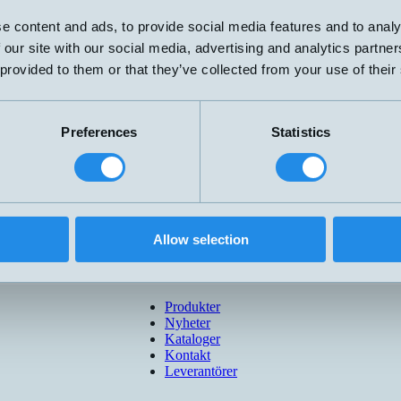
20-15
F
M12x55mm
e content and ads, to provide social media features and to analy
max 2
 our site with our social media, advertising and analytics partn
20-15
 provided to them or that they’ve collected from your use of their
I
M12x55mm
4-20mA
max 2
Push-Pull
40-24
F
M12x55mm
Preferences
Statistics
max 3
40-24
I
M12x55mm
4-20mA
max 3
Allow selection
Produkter
Nyheter
Kataloger
Kontakt
Leverantörer