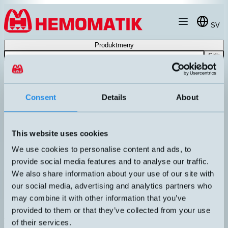
Hoppa till innehållet
SV
Produktmeny
Sök
Produkter
/
Ultraljudsgivare
/
Tillbehör och mjukvara för ultraljudsgivar
Consent
Details
About
This website uses cookies
We use cookies to personalise content and ads, to
provide social media features and to analyse our traffic.
We also share information about your use of our site with
our social media, advertising and analytics partners who
may combine it with other information that you’ve
provided to them or that they’ve collected from your use
MIC-UF-90
of their services.