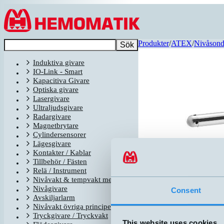
Hoppa till innehållet
Produkter
/
ATEX
/
Nivåson
Sök
Induktiva givare
IO-Link - Smart
Kapacitiva Givare
Optiska givare
Lasergivare
Ultraljudsgivare
Radargivare
Magnetbrytare
Cylindersensorer
Lägesgivare
Kontakter / Kablar
Tillbehör / Fästen
Relä / Instrument
Nivåvakt & tempvakt med flottör
Nivågivare
Consent
Avskiljarlarm
Relaterade produkter
Nivåvakt övriga principer
Nam
Tryckgivare / Tryckvakt
LT300-FDE-3010
This website uses cookies