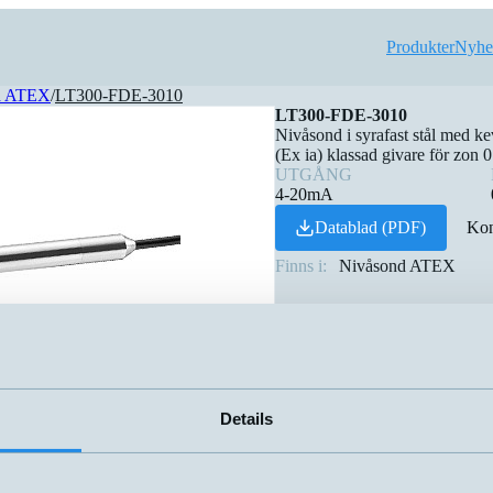
Produkter
Nyhe
d ATEX
/
LT300-FDE-3010
LT300-FDE-3010
Nivåsond i syrafast stål med ke
(Ex ia) klassad givare för zon 0
UTGÅNG
4-20mA
Datablad (PDF)
Kon
Finns i:
Nivåsond ATEX
Details
n
Utgång
Känsela
▲
⇅
4-20mA
0-3,5 mWC