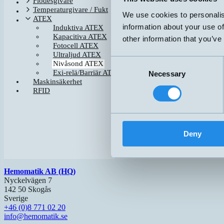
Flödesgivare
LT300-FDE-3020
Temperaturgivare / Fukt
We use cookies to personalis
LT300-FDE-3030
ATEX
information about your use of
Induktiva ATEX
Kapacitiva ATEX
other information that you’ve
Fotocell ATEX
Ultraljud ATEX
Consent
Nivåsond ATEX
Exi-relä/Barriär ATEX
Necessary
Selection
Maskinsäkerhet
RFID
Deny
Hemomatik AB (HQ)
Nyckelvägen 7
142 50 Skogås
Sverige
+46 (0)8 771 02 20
info@hemomatik.se