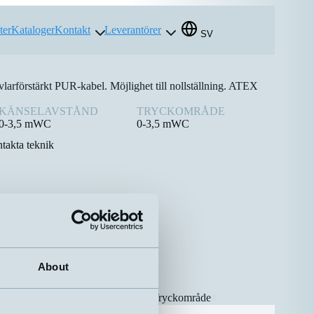
ter
Kataloger
Kontakt
Leverantörer
SV
vlarförstärkt PUR-kabel. Möjlighet till nollställning. ATEX
KÄNSELAVSTÅND
TRYCKOMRÅDE
0-3,5 mWC
0-3,5 mWC
takta teknik
About
vstånd
Tryckområde
⇅
⇅
0-3,5 mWC