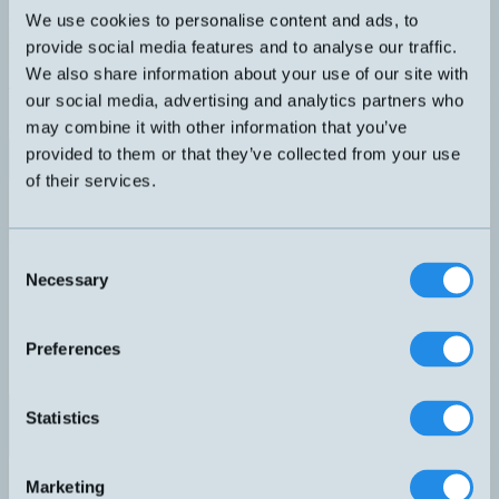
Robust fiberförstärkare med hög prestanda. Långt justerbart
We use cookies to personalise content and ads, to
känselavstånd med 20-varvig potentiometer. IR-ljus. Avsedd för
fiber typ 1-3.
provide social media features and to analyse our traffic.
DIMENSION
UTGÅNG
We also share information about your use of our site with
40x40x19mm
PNP Light-On Dark-On
our social media, advertising and analytics partners who
ANSLUTNING
A – Rak kabel
may combine it with other information that you’ve
provided to them or that they’ve collected from your use
Datablad (PDF)
Kontakta teknik
of their services.
Finns i:
Fiberförstärkare
Relaterade produkter
Consent
Namn
Dimension
Utgång
Anslutning
▲
⇅
⇅
⇅
Necessary
PNP eller NPN
Selection
FMS-30-34U
M30x80mm
Light-On
Dark-On
PNP
Preferences
LFK-3030-103
30x30x15mm
Light-On
A – Rak kabel
Dark-On
PNP
Statistics
LFK-4040-103
40x40x19mm
Light-On
A – Rak kabel
Dark-On
PNP
Marketing
LFS-3030-103
30x30x15mm
Light-On
F4 – M8, 4-pol