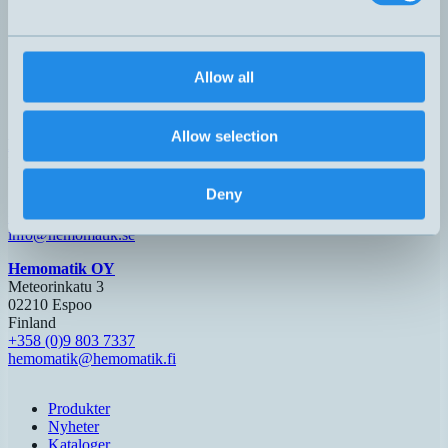
Dark-On
PNP
LFS-3031-303
30x30x15mm
F – M8, 3-pol
Light-On
PNP
Allow all
LFS-3065-103
60x31x10mm
Light-On
F4 – M8, 4-pol
Dark-On
Allow selection
Hemomatik AB (HQ)
Nyckelvägen 7
142 50 Skogås
Deny
Sverige
+46 (0)8 771 02 20
info@hemomatik.se
Hemomatik OY
Meteorinkatu 3
02210 Espoo
Finland
+358 (0)9 803 7337
hemomatik@hemomatik.fi
Produkter
Nyheter
Kataloger