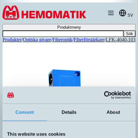
Hoppa till innehållet
SV
Produktmeny
Sök
Produkter
/
Optiska givare
/
Fiberoptik
/
Fiberförstärkare
/
LFK-4040-103
Consent
Details
About
LFK-4040-103
This website uses cookies