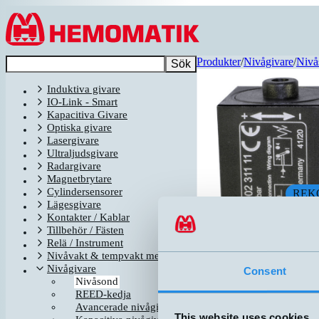
Hoppa till innehållet
Produkter
/
Nivågivare
/
Nivå
Sök
Induktiva givare
IO-Link - Smart
Kapacitiva Givare
Optiska givare
Lasergivare
Ultraljudsgivare
Radargivare
Magnetbrytare
Cylindersensorer
REK
Lägesgivare
Kontakter / Kablar
Tillbehör / Fästen
Relä / Instrument
Nivåvakt & tempvakt med flottör
Nivågivare
Consent
Nivåsond
REED-kedja
Avancerade nivågivare
This website uses cookies