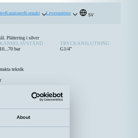
ter
Kataloger
Kontakt
Leverantörer
SV
. Plättering i silver
KÄNSELAVSTÅND
TRYCKANSLUTNING
10...70 bar
G1/4''
takta teknik
r
About