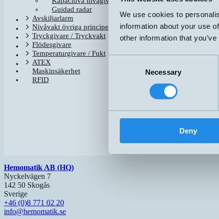
Kapacitiva nivågivare
Guidad radar
Relaterade produkter
We use cookies to personalis
Avskiljarlarm
Namn
information about your use of
Nivåvakt övriga principer
Tryckgivare / Tryckvakt
other information that you’ve
BOX100L
Flödesgivare
Temperaturgivare / Fukt
HM-LT60FD-3010
Consent
ATEX
HM-LT300FD-3010
Maskinsäkerhet
Necessary
Selection
HM-LT300FD-3020
RFID
HM-LT300FD-3030
HM-LT300RS-3010-2.5
HM-PN11RS-XB-4010-1
LAY-600-070-351-11
Deny
Hemomatik AB (HQ)
Nyckelvägen 7
142 50 Skogås
Sverige
+46 (0)8 771 02 20
info@hemomatik.se