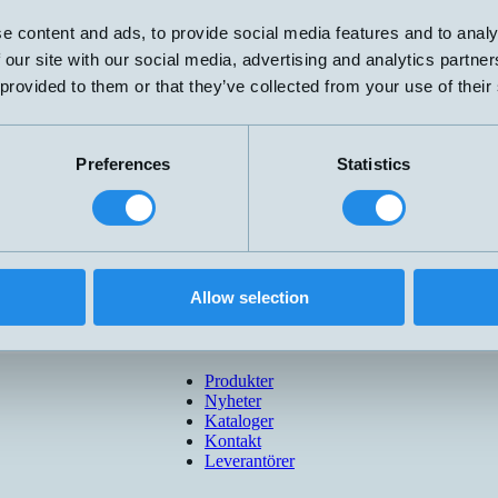
e content and ads, to provide social media features and to analy
Utgång
Känselavstånd
Gänga
▲
⇅
⇅
⇅
 our site with our social media, advertising and analytics partn
 provided to them or that they’ve collected from your use of their
4-20 mA
4-20 mA
4-20 mA
Preferences
Statistics
4-20 mA
4-20 mA
mVP-10M
4-20 mA
0
4-20 mA
NO/NC
10...70 bar
G1/4''
Allow selection
Produkter
Nyheter
Kataloger
Kontakt
Leverantörer