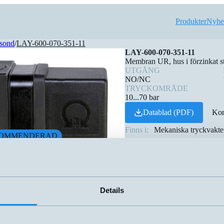
Produkter
Nyhe
sond
/
LAY-600-070-351-11
LAY-600-070-351-11
Membran UR, hus i förzinkat stål
UTGÅNG
NO/NC
TRYCKOMRÅDE
10...70 bar
Datablad (PDF)
Kon
Finns i:
Mekaniska tryckvakte
OMMENDERAD
Details